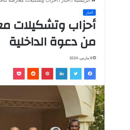
الرئيسية
/
أخبار
/
أحزاب وتشكيلات معارضة تناقش
أخبار
أحزاب وتشكيلات م
من دعوة الداخلية
9 مارس، 2024
فيسبوك
تويتر
لينكدإن
بينتيريست
‏Reddit
بوكيت