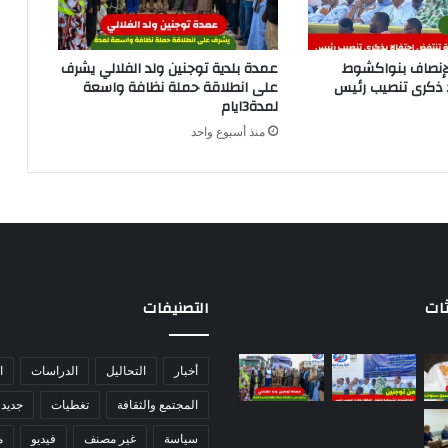
لإنصاف بنواكشوط
عمدة بلدية توجنين ولد الفلالي يشرف
د ذكرى تنصيب رئيس
على انطلاقة حملة نظافة واسعة
لمدة3ايام
منذ أسبوع واحد
ثات
التصنيفات
أخبار
التحاليل
الدراسات
ا
المجتمع والثقافة
تغطيات
جديد 
سياسة
غير مصنف
فيديو
م