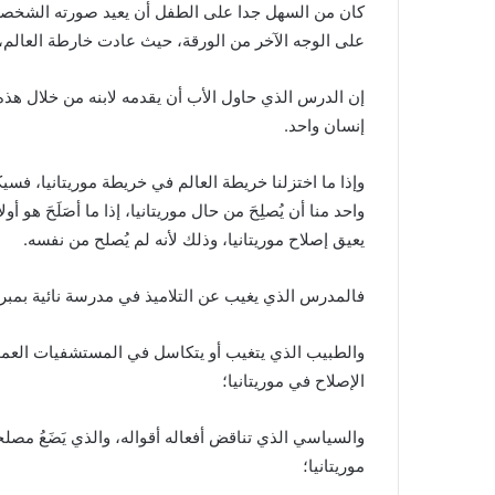
كان من السهل جدا على الطفل أن يعيد صورته الشخصية 
على الوجه الآخر من الورقة، حيث عادت خارطة العالم، 
إن الدرس الذي حاول الأب أن يقدمه لابنه من خلال هذه
إنسان واحد.
وإذا ما اختزلنا خريطة العالم في خريطة موريتانيا، فسيك
واحد منا أن يُصلِحَ من حال موريتانيا، إذا ما أصَلَحَ هو
يعيق إصلاح موريتانيا، وذلك لأنه لم يُصلح من نفسه.
فالمدرس الذي يغيب عن التلاميذ في مدرسة نائية بمبررا
والطبيب الذي يتغيب أو يتكاسل في المستشفيات العمو
الإصلاح في موريتانيا؛
والسياسي الذي تناقض أفعاله أقواله، والذي يَضَعُ مص
موريتانيا؛