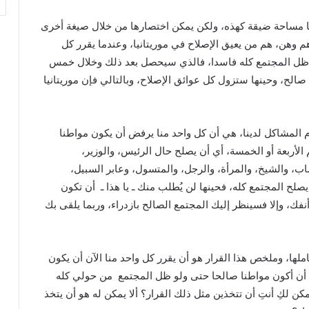
يها مساحة ضيقة كهذه، ولكن يمكن اختصارها من خلال صيغة أخرى
وهم وهن، هم من يعيق الإصلاح في موريتانيا، وعندما يقرر كل
ولو ظل المجتمع كله فاسدا، فالذي سيحصل بعد ذلك وخلال خمس
لح، وحينها ستزول كل عوائق الإصلاح، وبالتالي فإن موريتانيا
م المشاكل لدينا، هي أن كل واحد منا يرفض أن يكون مواطنا
 الأربعة أو الخمسة، أي أن يصلح حال الرئيس، والوزير،
ب، والشيخ، والمرأة، والرجل، والمتسول، وعابر السبيل،
لح المجتمع كله، فحينها لن يُطلب منك ـ يا هذا ـ أن تكون
فك، وإلا فسينظر إليك المجتمع الصالح بازدراء، وربما يلقى بك
ملها، وملخص هذا القرار هو أن يقرر كل واحد منا الآن أن يكون
الآن أن أكون مواطنا صالحا حتى ولو ظل المجتمع من حولي كله
مكن لكِ أنتِ أن تتخذين مثل ذلك القرار؟ ألا يمكن له هو أن يتخذ