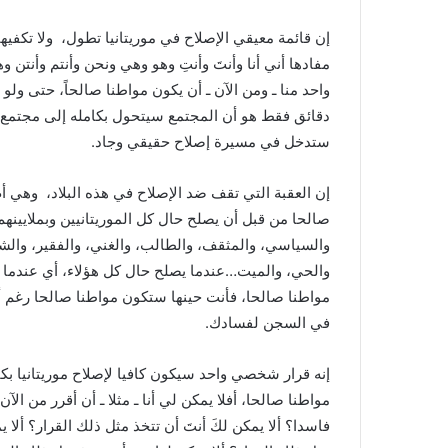
إن قائمة معيقي الإصلاح في موريتانيا تطول، ولا تكف
مفادها أني أنا وأنتَ وأنتِ وهو وهي ونحن وأنتم وأنتن 
واحد منا ـ ومن الآن ـ أن يكون مواطنا صالحاً، حتى 
دقائق فقط هو أن المجتمع سيتحول بكامله إلى مجتمع صا
ستدخل في مسيرة إصلاح حقيقي وجاد.
إن العقبة التي تقف ضد الإصلاح في هذه البلاد، وهي أ
صالحا من قبل أن يصلح حال كل الموريتانيين وبملايينهم
والسياسي، والمثقف، والطالب، والغني، والفقير، والشا
والحي، والميت…عندما يصلح حال كل هؤلاء، أي عندما يص
مواطنا صالحا، فأنت حينها ستكون مواطنا صالحا رغم أن
في السجن لفسادك.
إنه قرار شخصي واحد سيكون كافيا لإصلاح موريتانيا بكا
مواطنا صالحا، أفلا يمكن لي أنا ـ مثلا ـ أن أقرر من 
فاسدا؟ ألا يمكن لكَ أنتَ أن تتخذ مثل ذلك القرار؟ ألا ي