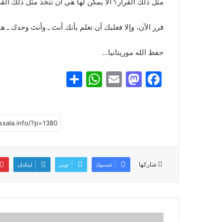
مثل ذلك القرار؟ ألا يمكن لها هي أن تتخذ مثل ذلك القر
قرر الآن، وإلا فعليك أن تعلم بأنك أنتَ ـ وأنتَ وحدك ـ
حفظ الله موريتانيا…
S
W
E
M
F
h
h
m
a
a
ar
at
ai
st
c
e
s
l
o
e
A
d
b
p
o
o
شاركها
فيسبوك
تويتر
لينكدإن
p
n
o
k