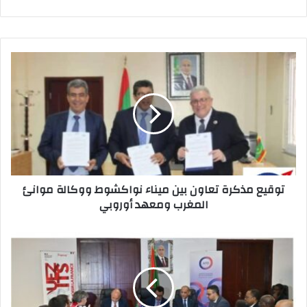
A
d
b
p
o
p
o
o
p
o
p
n
o
k
k
توقيع مذكرة تعاون بين ميناء نواكشوط ووكالة موانئ
المغرب ومعهد أوروبي