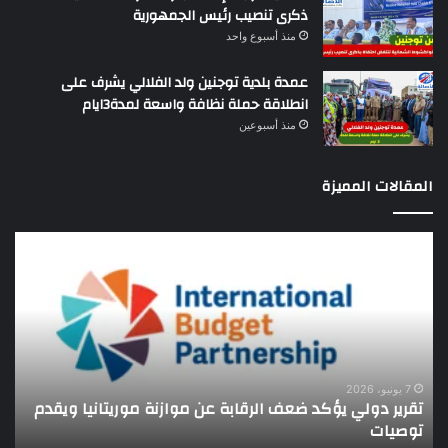
ذكرى تنصيب رئيس الجمهورية
منذ أسبوع واحد
عمدة بلدية توجنين ولد الفلالي يشرف على
انطلاقة حملة نظافة واسعة لمدة3ايام
منذ أسبوعين
المقالات المميزة
تقرير
كيه
دولي
الو
يؤكد
ال
ضعف
يجت
الرقابة
ببع
عن
ال
موازنة
الأ
موريتانيا
للت
7 يونيو، 2026
تقرير دولي يؤكد ضعف الرقابة عن موازنة موريتانيا ويقدم
ك
ويقدم
توصيات
ل
توصيات