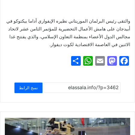
والتقى رئيس البرلمان الموريتاني نظيره الإيفواري أداما بيكتوكو في
أبيدجان على هامش الأعمال التحضيرية للمؤتمر الثامن عشر لاتحاد
مجالس الدول الأعضاء بمنظمة التعاون الإسلامي، والذي يفتتح غدا
الاثنين في العاصمة الاقتصادية لكوت ديفوار.
S
W
E
M
F
h
h
m
a
a
ar
at
ai
st
c
e
s
l
o
e
نسخ الرابط
A
d
b
p
o
o
p
n
o
k