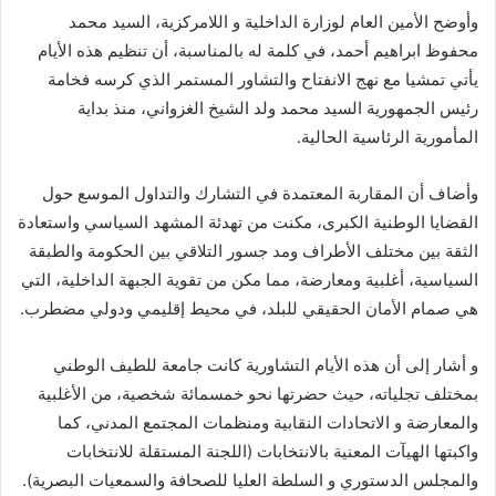
وأوضح الأمين العام لوزارة الداخلية و اللامركزية، السيد محمد
محفوظ ابراهيم أحمد، في كلمة له بالمناسبة، أن تنظيم هذه الأيام
يأتي تمشيا مع نهج الانفتاح والتشاور المستمر الذي كرسه فخامة
رئيس الجمهورية السيد محمد ولد الشيخ الغزواني، منذ بداية
المأمورية الرئاسية الحالية.
وأضاف أن المقاربة المعتمدة في التشارك والتداول الموسع حول
القضايا الوطنية الكبرى، مكنت من تهدئة المشهد السياسي واستعادة
الثقة بين مختلف الأطراف ومد جسور التلاقي بين الحكومة والطبقة
السياسية، أغلبية ومعارضة، مما مكن من تقوية الجبهة الداخلية، التي
هي صمام الأمان الحقيقي للبلد، في محيط إقليمي ودولي مضطرب.
و أشار إلى أن هذه الأيام التشاورية كانت جامعة للطيف الوطني
بمختلف تجلياته، حيث حضرتها نحو خمسمائة شخصية، من الأغلبية
والمعارضة و الاتحادات النقابية ومنظمات المجتمع المدني، كما
واكبتها الهيآت المعنية بالانتخابات (اللجنة المستقلة للانتخابات
والمجلس الدستوري و السلطة العليا للصحافة والسمعيات البصرية).