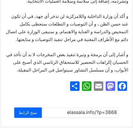
وتشرذمه، إضافة إلى سلاسة وسلامة العمليات الانتخابية.
و أكد أن وزارة الداخلية واللامركزية لن تدخر أي جهد، في أن تكون
عند حسن الظن ، و أن التوصيات و التطلعات ستحظى بكامل
التمحيص والدراسة و العناية والاهتمام، و ستبقى الوزارة على اتصال
دائم مع الأطراف المعنية في مراحل تنفيذ التوصيات و متابعتها.
و أشار إلى أن برمجة و وتيرة تنفيذ بعض المخرجات لا بد أن تأخذ في
الحسبان إكراهات التحضير للاستحقاق الرئاسي الذي أصبح على
الأبواب، و أن مسلسل التشاور سيتواصل في المراحل المقبلة.
S
W
E
M
F
h
h
m
a
a
ar
at
ai
st
c
e
s
l
o
e
نسخ الرابط
A
d
b