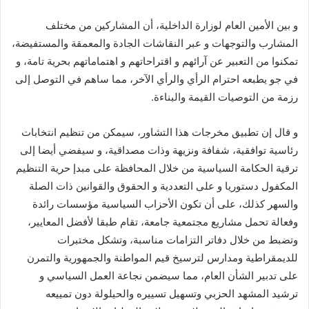
و بين الأمين العام لوزارة الداخلية، أن المشاركين من مختلف
المشارب والتوجهات و عبر النقاشات الجادة والمعمقة والمستفيضة،
تمكنوا من التعبير عن آرائهم و اقتراحاتهم و اهتماماتهم بحرية تامة، و
في جو يطبعه احترام الرأي والرأي الآخر، مما ساهم في التوصل إلى
رزمة من التوصيات القيمة والبناءة.
و قال إن تطبيق مخرجات هذا التشاور، سيمكن من تنظيم انتخابات
رئاسية توافقية، شفافة ونزيهة وذات مصداقية، و سيفضي أيضا إلى
ترقية الحكامة السياسية من خلال المحافظة على مبدإ حرية التنظيم
المكفول دستوريا و على التعددية و الحقوق والقوانين ذات الصلة
والسهر كذلك، على أن تكون الأحزاب السياسية مؤسسات رائدة
وفعالة تحمل مشاريع مجتمعية جامعة، تقام طبقا لأفضل المعايير،
وتضبط من خلال دفاتر التزامات مناسبة، وتشكل مختبرات
للديمقراطية ومدارس لترسيخ قيم المواطنة والجمهورية والتمرن
على تدبير الشأن العام، مما سيضمن نجاعة العمل السياسي و
ترشيد المشهد الحزبي وتسهيل تسييره والحيلولة دون تمييعه