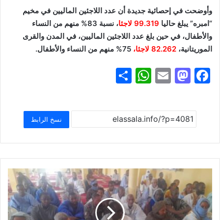
وأوضحت في إحصائية جديدة أن عدد اللاجئين الماليين في مخيم
“امبره” يبلغ حاليا
99.319 لاجئا
، نسبة 83% منهم من النساء
والأطفال، في حين بلغ عدد اللاجئين الماليين، في المدن والقرى
الموريتانية،
82.262 لاجئا،
75% منهم من النساء والأطفال.
S
W
E
M
F
h
h
m
a
a
ar
at
ai
st
c
e
s
l
o
e
نسخ الرابط
A
d
b
p
o
o
p
n
o
k