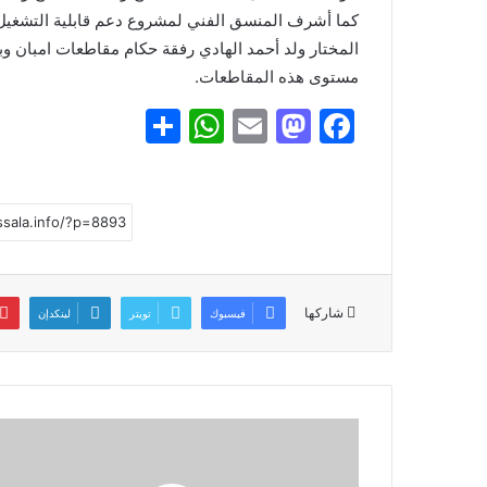
كما أشرف المنسق الفني لمشروع دعم قابلية التشغيل 
المختار ولد أحمد الهادي رفقة حكام مقاطعات امبان و
مستوى هذه المقاطعات.
S
W
E
M
F
h
h
m
a
a
ar
at
ai
st
c
e
s
l
o
e
A
d
b
p
o
o
شاركها
فيسبوك
تويتر
لينكدإن
p
n
o
k