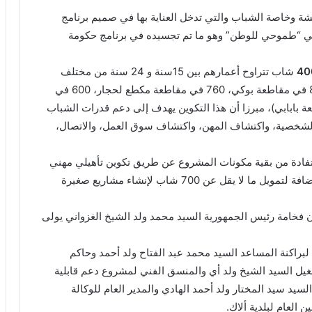
شة وخاصة الشباب والتي تدخل العناية بها في صميم برنامج
ني “طموحي للوطن” وهو ما تم تجسيده في برنامج حكومة
40
شاب تتراوح أعمارهم بين 15سنة و 24 سنة من مختلف
مقاطعات وبلديات لبراكنة (800 في مقاطعة ألاك، 840 في مقاطعة بوكي، 760 في مقاطعة مكطع لحجار، 600 في
 في مقاطعة امبان و 440 في مقاطعة بابابي)، مبرزا أن هذا التكوين يهدف إلى دعم قدرات الشباب
الشخصية، واكتشاف المهن، واكتشاف سوق العمل، والاتصال،
ستفادة من بقية مكونات المشروع عن طريق تكوين تأهيلي مهني
ل 850 شابا في مهن يحتاجها سوق العمل في الولاية إضافة لتمويل ما لا يقل عن 700 شاب لإنشاء مشاريع صغيرة
أن فخامة رئيس الجمهورية السيد محمد ولد الشيخ الغزواني يولى
لبراكنة المساعد السيد محمد عبد الفتاح ولد أحمد وحاكم
يل السيد الشيخ ولد أي والمنسق الفني لمشروع دعم قابلية
يد سيد المختار ولد أحمد الهادي والمدير العام للوكالة
ن العام لبلدية ألاك.