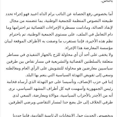
بالناس.
أما بخصوص رفع الحصانة عن النائب برام الداه اعبيد فهو إجراء تحدد
طبيعته النصوص المنظمة للجمعية الوطنية، بما تتضمنه من مجال
لإنفاذ العدالة، ومادامت مسطرة الإجراءات القضائية تم احترامها وما
دام التعامل في الملف، على مستوى الجمعية الوطنية، تم باحترام
نظم هذه الأخيرة، فإننا نستغرب ما وصفت به الأطراف الموقعة لبيان
مؤسسة المعارضة هذا الإجراء.
ولا يخفى على أحد أن أي محاولة للزج بالجهاز التنفيذي في مساطر
متعلقة بالسلطتين القضائية والتشريعية في مسار تقاض بين طرفين
سياسيين معارضين هو محاولة للتشويش على الرأي العام ومغالطته
وسعي إلى تقويض التهدئة السياسية التي ينعم بها البلد.
إننا في حزب الإنصاف، وتأسيسا على جو التهدئة الذي أرساه فخامة
رئيس الجمهورية وأسهمت فيه كل أطراف المشهد السياسي، نرى
أنه من الأجدر بالأحزاب السياسية، موالاة ومعارضة، السعي لدى
طرفي الخلاف إلى حل يضع حدا لمسار التقاضي ويرضي الطرفين.
وبخصوص الحديث حول الانتخابات الرئاسية القادمة، فإننا جددنا