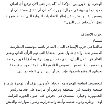
الهجرة مع الأوروبيين؛ مؤكدا أنه “لم يتم حتى الآن توقيع أي اتفاق
جديد مع أي جهة في مجال الهجرة، كما أن أي اتفاق مستقبلي لن
يتضمن أية بنود تخرج عن إطار الاتفاقيات الدولية التي تضبط شروط
تنقل الأشخاص بين الدول”
.حزب الإنصاف
بيـــــان
طالعنا في حزب الإنصاف البيان الصادر باسم مؤسسة المعارضة
الديمقراطية، والذي تناول بعض القضايا التي تهم الرأي العام، وبغض
النظر عن شكل البيان، الذي ضم من بين موقعيه أحزابا غير مرخصة
وشخصيات لا تتضمن النصوص القانونية المنظمة للمؤسسة صفة
تخولهم التوقيع باسمها، فإننا نود أن ننير الرأي العام بما يلي :
فبخصوص اتفاقية الهجرة مع الاتحاد الأوروبي، نؤكد أن الهجرة ظاهرة
طبيعية وقديمة في المنطقة ونرفض أي مزايدة على فخامة رئيس
الجمهورية وجهازه التنفيذي في الحرص على صون الحوزة الترابية
لهذا الوطن، وهوية شعبه، وأمنه واستقراره، وصون موارده، والعيش