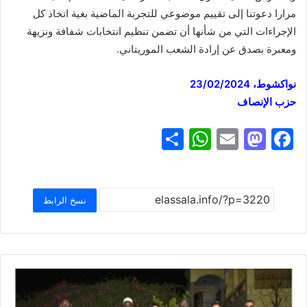
مرارا دعوتنا إلى تقييم موضوعي للتجربة الماضية بغية اتخاذ كل
الإجراءات التي من شأنها أن تضمن تنظيم انتخابات شفافة ونزيهة
ومعبرة بصدق عن إرادة الشعب الموريتاني.
نواكشوط، 23/02/2024
حزب الإنصاف
S
W
E
M
F
h
h
m
a
a
ar
at
ai
st
c
e
s
l
o
e
نسخ الرابط
A
d
b
p
o
o
p
n
o
k