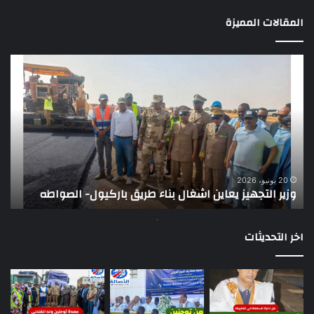
المقالات المميزة
وزير
تقر
التجهيز
دو
يعاين
يؤك
اشغال
ضع
بناء
الر
طريق
عن
باركيول-
موا
الصواطه
مور
ت
وي
20 يونيو، 2026
وزير التجهيز يعاين اشغال بناء طريق باركيول- الصواطه
ت
تو
اخر التحديثات