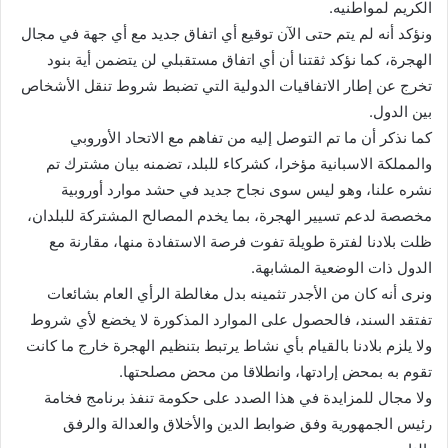
الكريم لمواطنيه.
ونؤكد أنه لم يتم حتى الآن توقيع أي اتفاق جديد مع أي جهة في مجال
الهجرة، كما نؤكد ثقتنا أن أي اتفاق مستقبلي لن يتضمن أية بنود
تخرج عن إطار الاتفاقيات الدولية التي تضبط شروط تنقل الأشخاص
بين الدول.
كما نذكر أن ما تم التوصل إليه من تفاهم مع الاتحاد الأوروبي
والمملكة الاسبانية مؤخرا، كشركاء للبلد، تضمنه بيان مشترك تم
نشره علنا، وهو ليس سوى نجاح جديد في حشد موارد أوروبية
مخصصة لدعم تسيير الهجرة، بما يخدم المصالح المشتركة للبلدان،
ظلت بلادنا لفترة طويلة تفوت فرصة الاستفادة منها، مقارنة مع
الدول ذات الوضعية المشابهة.
ونرى أنه كان من الأجدر تثمينه بدل مغالطة الرأي العام بشائعات
تفتقد السند، فالحصول على الموارد المذكورة لا يخضع لأي شروط
ولا يلزم بلادنا بالقيام بأي نشاط يرتبط بتنظيم الهجرة خارج ما كانت
تقوم به بمحض إرادتها، وانطلاقا من محض مصلحتها.
ولا مجال للمزايدة في هذا الصدد على حكومة تنفذ برنامج فخامة
رئيس الجمهورية وفق ضوابط الدين والأخلاق والعدالة والرفق