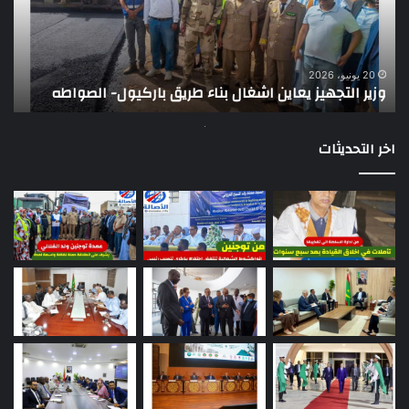
طريق
عن
باركيول-
موا
الصواطه
مور
ت
وي
20 يونيو، 2026
وزير التجهيز يعاين اشغال بناء طريق باركيول- الصواطه
ت
تو
اخر التحديثات