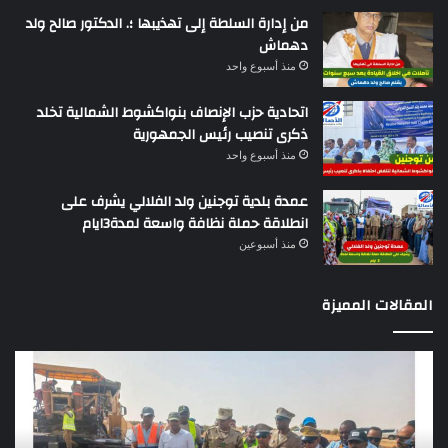
من إدارة السلطة إلى تهذيبها ؛. الدكتور صالح ولد
دهماش
منذ أسبوع واحد
اتحادية حزب الإنصاف بنواكشوط الشمالية تخلد
ذكرى تنصيب رئيس الجمهورية
منذ أسبوع واحد
عمدة بلدية توجنين ولد الفلالي يشرف على
انطلاقة حملة نظافة واسعة لمدة3ايام
منذ أسبوعين
المقالات المميزة
وزير
تقر
التجهيز
دو
يعاين
يؤك
اشغال
ضع
بناء
الر