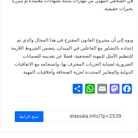
في الصحفي المهني من مهارات مثبتة بشهادات معتمدة أو مبررة
بخبرات حقيقية.
ونوه إلى أن مشروع القانون المقترح في هذا المجال والذي تم
إعداده بالتشاور مع الفاعلين في الميدان، يتضمن الشروط اللازمة
للتنظيم الأمثل للمهنة الصحفية، فضلا عن تقديمه للضمانات
الضرورية لصيانة الحريات المعترف بها، وانسجامه مع الاتفاقيات
الدولية والمعايير المحددة لحرية الصحافة وأخلاقيات المهنة.
S
W
E
M
F
h
h
m
a
a
ar
at
ai
st
c
e
s
l
o
e
نسخ الرابط
A
d
b
p
o
o