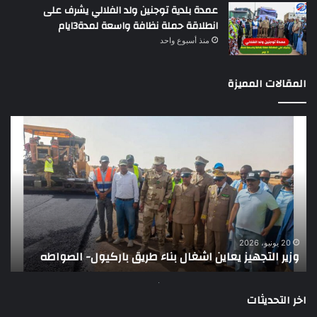
عمدة بلدية توجنين ولد الفلالي يشرف على
انطلاقة حملة نظافة واسعة لمدة3ايام
منذ أسبوع واحد
المقالات المميزة
وزير
تقر
التجهيز
دو
يعاين
يؤك
اشغال
ضع
بناء
الر
طريق
عن
باركيول-
موا
الصواطه
مور
ت
وي
20 يونيو، 2026
وزير التجهيز يعاين اشغال بناء طريق باركيول- الصواطه
ت
تو
اخر التحديثات