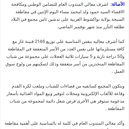
الأصالة:
اشرف معالي المندوب العام للتضامن الوطني ومكافحة
الاقصاء السيد حمود ولد امحمد مساء اليوم الإثنين في مقاطعة
السبخة بولاية نواكشوط الغربية على تدشين ثامن مجمع في البلاد
تطلقه التآزر منذ شهر نوفمبر الماضي.
كما أشرف معاليه بنفس المناسبة على توزيع 2146 قنينة غاز مع
كافة مستلزماتها على نفس العدد من الأسر المتعففة في المقاطعة
و50 دراجة نارية و 5 سيارات ثلاثية العجلات على مجموعة من شباب
المقاطعة المنحدرين من أسر متعففة وذلك لتمكينهم من ولوج سوق
العمل .
ويتكون المجمع كسابقيه من فضاءات للشباب وملعب لكرة القدم
وقاعة للألعاب الإلكترونية ومحلات لتوفير وبيع المواد الغذائية بأسعار
مدعومة ستوفر هي الأخرى فرص شغل دائمة لمجموعة من شباب
المقاطعة .
وأكد معالي المندوب العام في كلمة له بالمناسبة على أهمية مقاطعة