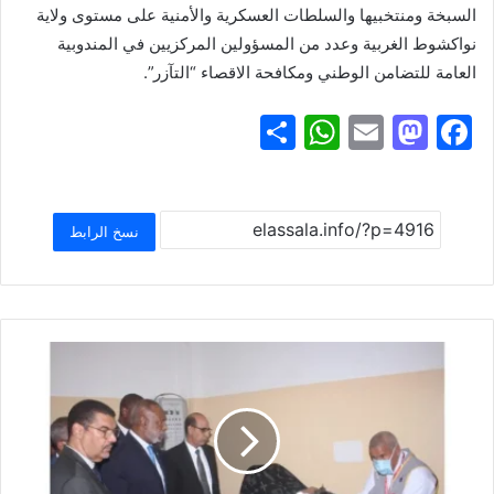
السبخة ومنتخبيها والسلطات العسكرية والأمنية على مستوى ولاية
نواكشوط الغربية وعدد من المسؤولين المركزيين في المندوبية
العامة للتضامن الوطني ومكافحة الاقصاء “التآزر”.
S
W
E
M
F
h
h
m
a
a
ar
at
ai
st
c
e
s
l
o
e
نسخ الرابط
A
d
b
p
o
o
p
n
o
k