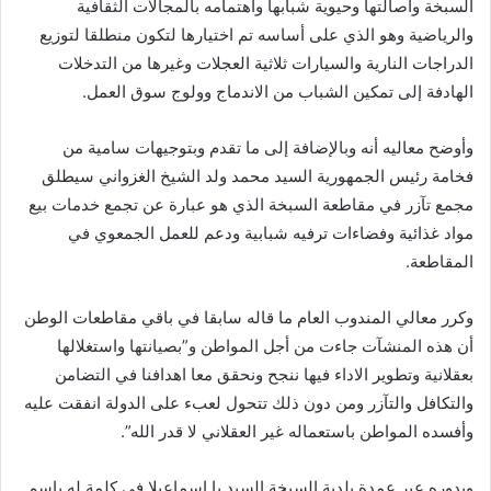
السبخة وأصالتها وحيوية شبابها واهتمامه بالمجالات الثقافية
والرياضية وهو الذي على أساسه تم اختيارها لتكون منطلقا لتوزيع
الدراجات النارية والسيارات ثلاثية العجلات وغيرها من التدخلات
الهادفة إلى تمكين الشباب من الاندماج وولوج سوق العمل.
وأوضح معاليه أنه وبالإضافة إلى ما تقدم وبتوجيهات سامية من
فخامة رئيس الجمهورية السيد محمد ولد الشيخ الغزواني سيطلق
مجمع تآزر في مقاطعة السبخة الذي هو عبارة عن تجمع خدمات بيع
مواد غذائية وفضاءات ترفيه شبابية ودعم للعمل الجمعوي في
المقاطعة.
وكرر معالي المندوب العام ما قاله سابقا في باقي مقاطعات الوطن
أن هذه المنشآت جاءت من أجل المواطن و”بصيانتها واستغلالها
بعقلانية وتطوير الاداء فيها ننجح ونحقق معا اهدافنا في التضامن
والتكافل والتآزر ومن دون ذلك تتحول لعبء على الدولة انفقت عليه
وأفسده المواطن باستعماله غير العقلاني لا قدر الله”.
وبدوره عبر عمدة بلدية السبخة السيد با إسماعيلا في كلمة له باسم