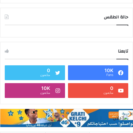
حالة الطقس
تابعنا
0
10K
Fans
متابعون
10K
0
متابعون
متابعون