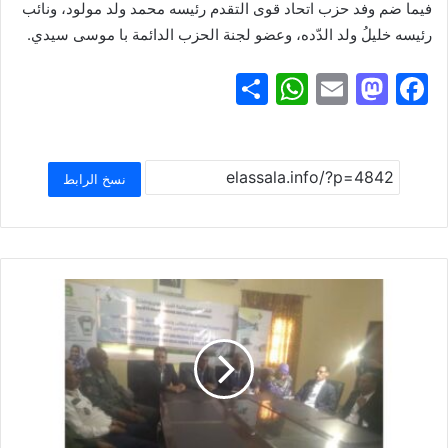
فيما ضم وفد حزب اتحاد قوى التقدم رئيسه محمد ولد مولود، ونائب
رئيسه خليلُ ولد الدّده، وعضو لجنة الحزب الدائمة با موسى سيدي.
S
W
E
M
F
h
h
m
a
a
ar
at
ai
st
c
e
s
l
o
e
نسخ الرابط
A
d
b
p
o
o
p
n
o
k