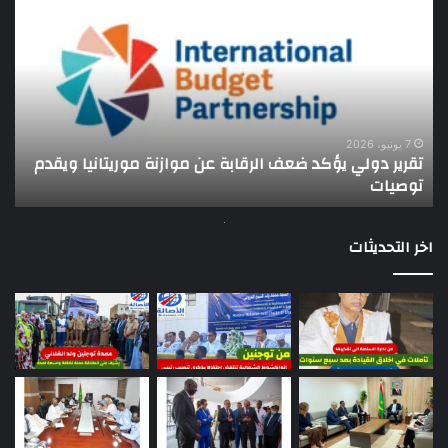
دولي
الو
يؤكد
ال
ضعف
يجت
الرقابة
ببع
عن
ال
موازنة
الأ
موريتانيا
للت
7 يونيو، 2026
تقرير دولي يؤكد ضعف الرقابة عن موازنة موريتانيا ويقدم
ك
ويقدم
توصيات
ل
توصيات
اخر التحديثات