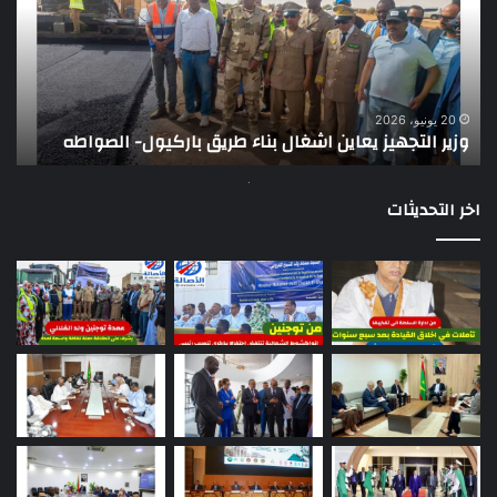
اشغال
ضع
بناء
الر
طريق
عن
باركيول-
موا
الصواطه
مور
ت
وي
20 يونيو، 2026
وزير التجهيز يعاين اشغال بناء طريق باركيول- الصواطه
ت
تو
اخر التحديثات