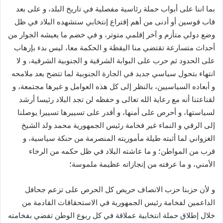
بما اننا على أبواب حملة رئاسية مفصلية في تاريخ البلد، و على بعد
قاب قوسين أو أدنى من أهم إقتراع إنتخابي ستشهده البلاد في ظل
وضع دولي متأزم و آخر إقلمي متوتر، و في خضم ما يعيشه الجوار من
أحداث متسارعة تقتضي منا اليقظة و الحكمة معا، ليس بدء بإرهاب
على الحدود ثم حرب على البوابة الشرقية و الجنوبية الشرقية، و لا
انتهاء بتحول سياسي جديد في الجارة الجنوبية لما تتضح بعد ملامحه
و أبعاده السياسيين، بالنظر إلى كل هذه العوامل و غيرها مجتمعة، و
لقناعتنا أنه مع رعاية الله تعالى و حفظه لن تجد البلاد رئيسا أرشد
لسياستها، و أحرص على أمنها، و أقدر على تسييرها تسييرا يوصلنا
إلى الرقي و النماء غير فخامة رئيس الجمهورية محمد ولد الشيخ
الغزواني لما أثبته طيلة مأموريته المنصرمة من حنكة سياسية، و
قرب من المواطن؛ و ما عاشته البلاد في ظل حكمه من الرخاء
الأمني، و ما عرفته من إنجازاته عظيمة ملموسة؛
و لأن حزبنا حزب الانصاف حريص كل الحرص على تزعم جحافل
الداعمين لفخامة رئيس الجمهورية في الاستحقاقات القادمة من
خلال إطلاق حملة انتخابية عملاقة في كل ربوع الوطن تفضي بفخامته