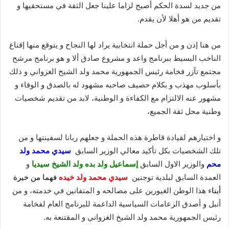
من جديد لسدة الحكم أصبح لزاما علينا جعل الثقة في مستحقيها و
تقديم من هو أهلا لأن يقدم.
من هنا إذن و من أجل حملة انتخابية يراد لها النجاح و يتوقع منها إقناع
الناخب البسيط ببرنامج واعد و مشروع صادق ألا و هو برنامج مرشح
مجتمع تآزر فخامة رئيس الجمهورية محمد ولد الشيخ الغزواني و ذلك
بأسلوب مهذب و بكلام حصيف صاحبه مشهود له بالصدق و الوفاء و
مشهور عنه الالتزام مع الكفاءة و الوطنية، لابد من تقديم شخصيات
وطنية محل ثقة الجميع،
و اختيارهم لقيادة قاطرة هذه الحملة و جعلهم ربانا لسفينتها و من
تلك الشخصيات بكل تأكيد معالي الوزير السابق
سيدي محمد ولد
محم
والوزير الاول السابق
إسما
عيل ولد ب
ده ولد الشيخ سيديا
و
العمدة السابق لبلدية توجنين
سيدي محمد ولد خيده
فهما من خيرة
أبنا
ء هذا الوطن الغيورين على مصالحه و المتفانين في خدمته، و من
أنبل و أصدق الزعامات السياسية الداعمة للبرنامج العام لفخامة
رئيس الجمهورية محمد ولد الشيخ الغزواني و المقتنعة به.