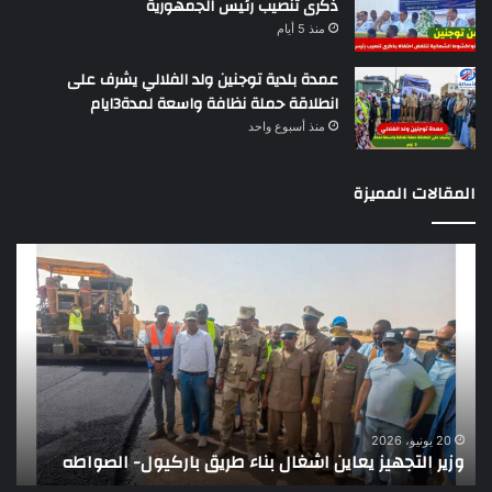
ذكرى تنصيب رئيس الجمهورية
منذ 5 أيام
عمدة بلدية توجنين ولد الفلالي يشرف على
انطلاقة حملة نظافة واسعة لمدة3ايام
منذ أسبوع واحد
المقالات المميزة
وزير
تقر
التجهيز
دو
يعاين
يؤك
اشغال
ضع
بناء
الر
طريق
عن
باركيول-
موا
الصواطه
مور
ت
وي
20 يونيو، 2026
وزير التجهيز يعاين اشغال بناء طريق باركيول- الصواطه
ت
تو