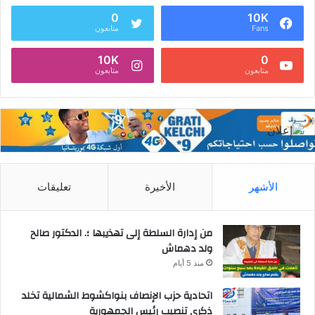
0
10K
Fans
متابعون
10K
0
متابعون
متابعون
الأشهر
الأخيرة
تعليقات
من إدارة السلطة إلى تهذيبها ؛. الدكتور صالح
ولد دهماش
منذ 5 أيام
اتحادية حزب الإنصاف بنواكشوط الشمالية تخلد
ذكرى تنصيب رئيس الجمهورية