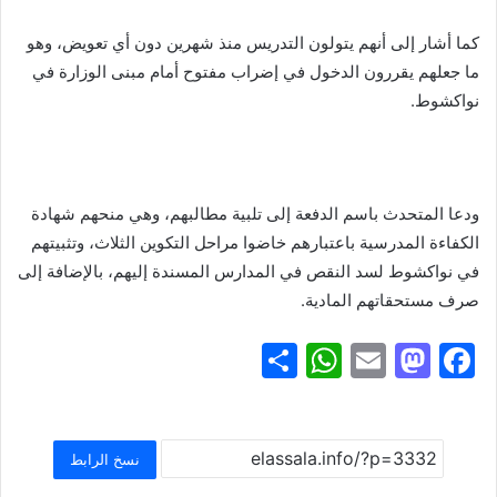
كما أشار إلى أنهم يتولون التدريس منذ شهرين دون أي تعويض، وهو
ما جعلهم يقررون الدخول في إضراب مفتوح أمام مبنى الوزارة في
نواكشوط.
ودعا المتحدث باسم الدفعة إلى تلبية مطالبهم، وهي منحهم شهادة
الكفاءة المدرسية باعتبارهم خاضوا مراحل التكوين الثلاث، وتثبيتهم
في نواكشوط لسد النقص في المدارس المسندة إليهم، بالإضافة إلى
صرف مستحقاتهم المادية.
S
W
E
M
F
h
h
m
a
a
ar
at
ai
st
c
e
s
l
o
e
نسخ الرابط