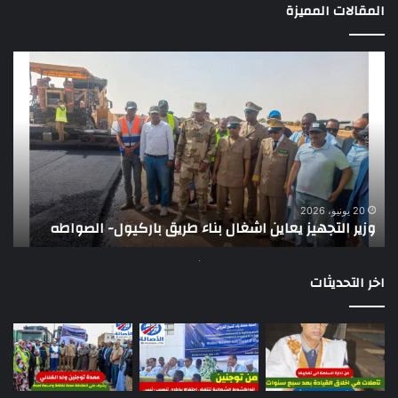
المقالات المميزة
وزير
تقر
التجهيز
دو
يعاين
يؤك
اشغال
ضع
بناء
الر
طريق
عن
باركيول-
موا
الصواطه
مور
ت
وي
20 يونيو، 2026
وزير التجهيز يعاين اشغال بناء طريق باركيول- الصواطه
ت
تو
اخر التحديثات