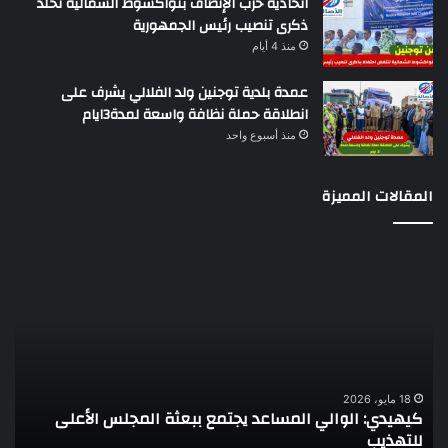
اتحادية حزب الإنصاف بنواكشوط الشمالية تخلد
ذكرى تنصيب رئيس الجمهورية
منذ 4 أيام
عمدة بلدية توجنين ولد الفلالي يشرف على
انطلاقة حملة نظافة واسعة لمدة3ايام
منذ أسبوع واحد
المقالات المميزة
كيهيدي:
وزا
الوالي
الم
المساعد
تن
يجتمع
ندو
ببعثة
حو
المجلس
الم
الأعلى
غير
للتهذيب
ال
18 مايو، 2026
كيهيدي: الوالي المساعد يجتمع ببعثة المجلس الأعلى
و
الر
للتهذيب
ا
وال