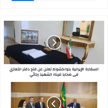
A
d
b
p
o
o
p
n
o
k
السفارة الإيرانية بنواكشوط تعلن عن فتح دفتر التعازي
فى ضحايا ميناء الشهيد رجائي