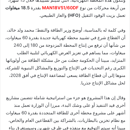
وتتكون هذه المحطة الكهربائية، التي سيتم تشييدها خلال 15 شهرا،
من أربعة محركات من نوع
MAN18V51/60DF
بقدرة
18.5 ميغاوات
تعمل بزيت الوقود الثقيل
(HFO)
والغاز الطبيعي.
وفي كلمة له بالمناسبة، أوضح وزير الطاقة والنفط؛ محمد ولد خالد،
أن القطاع شرع في تشييد محطة كهربائية جديدة بقدرة 60 ميغاوات،
من شأنها أن ترفع من إنتاج المحطة المزدوجة من 180 إلى 240
ميغاوات، مما يساهم في تعزيز العرض الكهربائي لتلبية الطلب
المتزايد، مبينا أن الحكومة جعلت من حل مشكلة الطاقة من أولوياتها
الكبرى رغم التحديات في الإنتاج والتوزيع والمشاكل البنيوية للشركة،
منوها إلى أن قطاع الطاقة يسعى لمضاعفة الإنتاج في أفق 2028،
لحل مشاكل الإنتاج جذريا.
وقال إن هذا المشروع هو جزء من استراتيجية شاملة تتضمن مشاريع
أخرى قيد التنفيذ أو على وشك البدء، مبرزا أن الوزارة تعمل منذ
أشهر على مشروع محطة أخرى للطاقة المتجددة بقدرة 60 ميغاوات
مع نظام تخزين بالبطاريات، بالشراكة بين القطاعين العام والخاص،
مبينا أنه سيتم التوقيع مع منفذه في ظرف شهرين وسيستغرق بناء