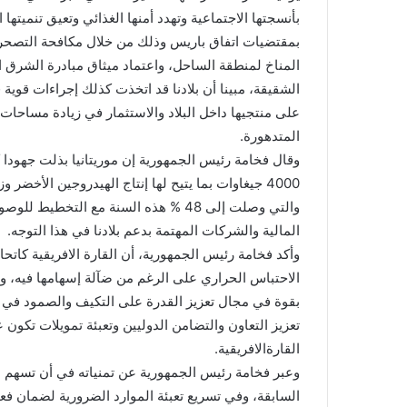
بأنسجتها الاجتماعية وتهدد أمنها الغذائي وتعيق تنميتها 
بمقتضيات اتفاق باريس وذلك من خلال مكافحة التصحر 
المناخ لمنطقة الساحل، واعتماد ميثاق مبادرة الشرق ال
الشقيقة، مبينا أن بلادنا قد اتخذت كذلك إجراءات قوية
على منتجيها داخل البلاد والاستثمار في زيادة مساحات 
المتدهورة.
وقال فخامة رئيس الجمهورية إن موريتانيا بذلت جهودا
4000 جيغاوات بما يتيح لها إنتاج الهيدروجين الأخ
المالية والشركات المهتمة بدعم بلادنا في هذا التوجه.
وأكد فخامة رئيس الجمهورية، أن القارة الافريقية كاتح
الاحتباس الحراري على الرغم من ضآلة إسهامها فيه، 
بقوة في مجال تعزيز القدرة على التكيف والصمود في وجه
تعزيز التعاون والتضامن الدوليين وتعبئة تمويلات تكون
القارةالافريقية.
السابقة، وفي تسريع تعبئة الموارد الضرورية لضمان فع