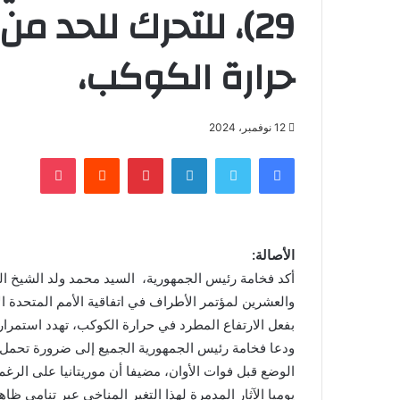
29)، للتحرك للحد م
حرارة الكوكب،
12 نوفمبر، 2024
فيسبوك
تويتر
لينكدإن
بينتيريست
‏Reddit
بوكيت
الأصالة:
أكد فخامة رئيس الجمهورية، السيد محمد ولد الشيخ الغز
بفعل الارتفاع المطرد في حرارة الكوكب، تهدد استمراري
ودعا فخامة رئيس الجمهورية الجميع إلى ضرورة تحمل
يوميا الآثار المدمرة لهذا التغير المناخي عبر تنامي ظا