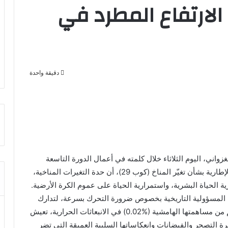
ن الارتفاع المطرد في
دقيقة واحدة
واني، اليوم الثلاثاء خلال كلمته في أعمال الدورة التاسعة
والعشرين لمؤتمر الأطراف في اتفاقية الأمم المتحدة الإطارية بشأن تغيّر المناخ (كوب 29)، أن حدة التغيرات المناخية،
ة الحياة البشرية، واستمرارية الحياة على عموم الكرة الأرضية.
 المسؤولية التاريخية بخصوص ضرورة التحرك بسرعة، لتدارك
الوضع قبل فوات الأوان، مضيفا أن موريتانيا على الرغم من مساهمتها الهامشية (%0.02) في الانبعاثات الحرارية، تعيش
هرة التصحر والفيضانات وانعكاساتها السلبية العميقة التي تضر