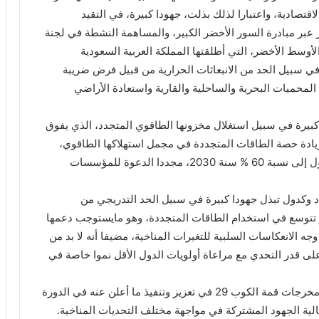
الاقتصادية، واعتبارا لذلك بذلت، جهودا كبيرة، في التقيد
عبر مبادرة السور الأخضر الكبير، والمساهمة النشطة في لجنة
أوسط الأخضر، التي أطلقتها المملكة العربية السعودية
 في سبيل الحد من الانبعاثات الحرارية من قبيل فرض ضريبة
المحميات البحرية والساحلية والقارية واستعادة الأراضي
 كبيرة في سبيل استغلال مخزونها الطاقوي المتجدد، الذي يفوق
ضر وزيادة حصة الطاقات المتجددة في مجمل استهلاكها الطاقوي،
والتي وصلت إلى 48 % هذه السنة مع التخطيط للوصول إلى نسبة 60 % سنة 2030، مجددا الدعوة للمؤسسات
اد وكدول تبذل جهودا كبيرة في سبيل الحد التدريجي من
و تتوسع في استخدام الطاقات المتجددة، وهو مايستوجب دعمها
 الانعكاسات السلبية للتغيرات المناخية، مضيفا أنه لا بد من
 على قدر التحدي مع مراعاة أولويات الدول الأقل نموا خاصة في
وعبر فخامة رئيس الجمهورية عن تمنياته في أن تسهم مخرجات قمة الكوب 29 في تعزيز وتنفيذ ما أعلن عنه في الدورة
الية الجهود المشتركة في مواجهة مختلف التحديات المناخية.