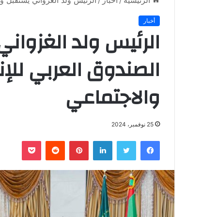
الرئيسية
/
أخبار
/
الرئيس ولد الغزواني يستقبل وف
أخبار
الرئيس ولد الغزوان
الصندوق العربي للإن
والاجتماعي
25 نوفمبر، 2024
فيسبوك
تويتر
لينكدإن
بينتيريست
‏Reddit
بوكيت