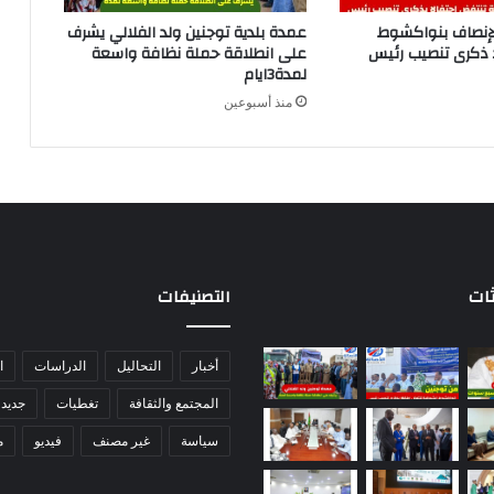
لإنصاف بنواكشوط
عمدة بلدية توجنين ولد الفلالي يشرف
د ذكرى تنصيب رئيس
على انطلاقة حملة نظافة واسعة
لمدة3ايام
منذ أسبوعين
ثات
التصنيفات
أخبار
التحاليل
الدراسات
ا
المجتمع والثقافة
تغطيات
جديد 
سياسة
غير مصنف
فيديو
م