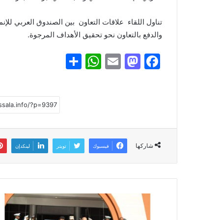
تناول اللقاء علاقات التعاون بين الصندوق العربي للإنم
والدفع بالتعاون نحو تحقيق الأهداف المرجوة.
S
W
E
M
F
h
h
m
a
a
ar
at
ai
st
c
e
s
l
o
e
A
d
b
p
o
o
شاركها
فيسبوك
تويتر
لينكدإن
p
n
o
k