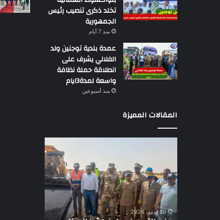
تخلد ذكرى تنصيب رئيس
الجمهورية
منذ 7 أيام
عمدة بلدية توجنين ولد
الفلالي يشرف على
انطلاقة حملة نظافة
واسعة لمدة3ايام
منذ أسبوعين
المقالات المميزة
وزير
تقرير
التجهيز
دولي
يعاين
يؤكد
اشغال
ضعف
بناء
الرقابة
طريق
عن
7 يونيو، 2026
باركيول-
موازنة
تقرير دولي
20 يونيو، 2026
الصواطه
موريتانيا