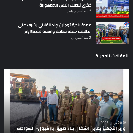
ذكرى تنصيب رئيس الجمهورية
منذ أسبوع واحد
عمدة بلدية توجنين ولد الفلالي يشرف على
انطلاقة حملة نظافة واسعة لمدة3ايام
منذ أسبوعين
المقالات المميزة
وزير
تقر
التجهيز
دو
يعاين
يؤك
اشغال
ضع
بناء
الر
طريق
عن
باركيول-
موا
الصواطه
مور
ت
وي
20 يونيو، 2026
وزير التجهيز يعاين اشغال بناء طريق باركيول- الصواطه
ت
تو