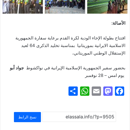
الأصالة:
افتتاح بطولة الإخاء الودية لكرة القدم برعاية سفارة الجمهورية
الاسلامية الايرانية بموريتانيا بمناسبة تخليد الذكرى 64 لعيد
الإستقلال الوطني الموريتاني،
بحضور سفير الجمهورية الإسلامية الإيرانية في نواكشوط
جواد أبو
یوم امس – 28 نوفمبر
S
W
E
M
F
h
h
m
a
a
ar
at
ai
st
c
e
s
l
o
e
نسخ الرابط
A
d
b