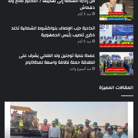
من إدارة السلطة إلى تهذيبها ؛. الدكتور صالح ولد
دهماش
منذ 5 أيام
اتحادية حزب الإنصاف بنواكشوط الشمالية تخلد
ذكرى تنصيب رئيس الجمهورية
منذ 5 أيام
عمدة بلدية توجنين ولد الفلالي يشرف على
انطلاقة حملة نظافة واسعة لمدة3ايام
منذ أسبوع واحد
المقالات المميزة
وزير
تقر
التجهيز
دو
يعاين
يؤك
اشغال
ضع
بناء
الر
طريق
عن