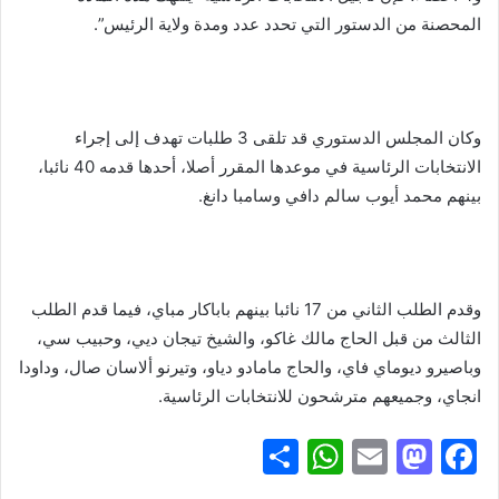
المحصنة من الدستور التي تحدد عدد ومدة ولاية الرئيس”.
وكان المجلس الدستوري قد تلقى 3 طلبات تهدف إلى إجراء
الانتخابات الرئاسية في موعدها المقرر أصلا، أحدها قدمه 40 نائبا،
بينهم محمد أيوب سالم دافي وسامبا دانغ.
وقدم الطلب الثاني من 17 نائبا بينهم باباكار مباي، فيما قدم الطلب
الثالث من قبل الحاج مالك غاكو، والشيخ تيجان ديي، وحبيب سي،
وباصيرو ديوماي فاي، والحاج مامادو دياو، وتيرنو ألاسان صال، وداودا
انجاي، وجميعهم مترشحون للانتخابات الرئاسية.
S
W
E
M
F
h
h
m
a
a