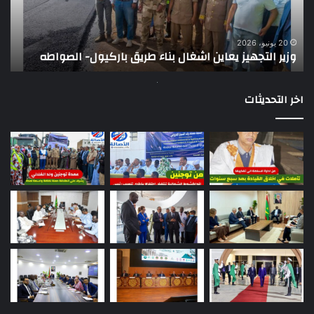
باركيول-
موا
الصواطه
مور
ت
وي
20 يونيو، 2026
وزير التجهيز يعاين اشغال بناء طريق باركيول- الصواطه
ت
تو
اخر التحديثات