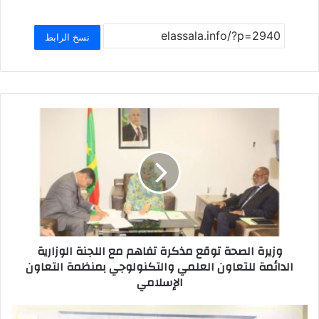
ar
at
ai
st
c
e
s
l
o
e
نسخ الرابط
A
d
b
p
o
o
p
n
o
k
وزيرة الصحة توقع مذكرة تفاهم مع اللجنة الوزارية
الدائمة للتعاون العلمي والتكنولوجي بمنظمة التعاون
الإسلامي