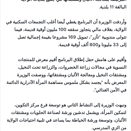
البالغة
11
بلدية.
وأردفت الوزيرة أن البرنامج يغطي أيضا أغلب التجمعات السكنية في
الولاية، بغلاف مالي يتجاوز سقفه
100
مليون أوقية قديمة، فيما
تتولى مندوبية “تآزر”، تمويل
169
مشروعا بقيمة إجمالية تصل
إلى
33
مليونا و
800
ألف أوقية قديمة.
وأقيم على هامش حفل إطلاق البرنامج أقيم معرض للمنتجات
النسوية في مجالات زراعة الخضروات، والزراعة تحت النخيل،
ومشتقات النخيل ومعالجة الألبان ومشتقاتها، ووصفت الوزيرة
المعرض بأنه “يجسد بشكل ملموس مساهمة المرأة الآدرارية الدائمة
في الأمن الغذائي”.
ونبهت الوزيرة إلى النشاط الثاني هو توسعة فرع مركز التكوين،
لتمكين المرأة، ويشمل تدشين ورشة لصناعة الحلويات ومشتقات
الألبان، وتوسعة ورشة الخياطة بما يساعد في تلبية احتياجات الولاية
من الزي المدرسي.