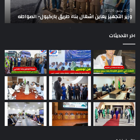
الصواطه
مور
ت
وي
20 يونيو، 2026
وزير التجهيز يعاين اشغال بناء طريق باركيول- الصواطه
ت
تو
اخر التحديثات