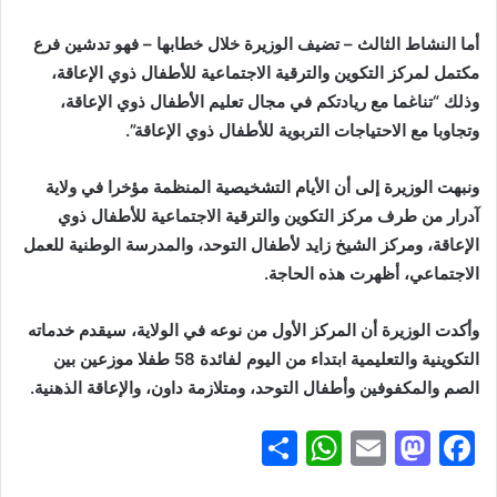
أما النشاط الثالث – تضيف الوزيرة خلال خطابها – فهو تدشين فرع
مكتمل لمركز التكوين والترقية الاجتماعية للأطفال ذوي الإعاقة،
وذلك “تناغما مع ريادتكم في مجال تعليم الأطفال ذوي الإعاقة،
وتجاوبا مع الاحتياجات التربوية للأطفال ذوي الإعاقة”.
ونبهت الوزيرة إلى أن الأيام التشخيصية المنظمة مؤخرا في ولاية
آدرار من طرف مركز التكوين والترقية الاجتماعية للأطفال ذوي
الإعاقة، ومركز الشيخ زايد لأطفال التوحد، والمدرسة الوطنية للعمل
الاجتماعي، أظهرت هذه الحاجة.
وأكدت الوزيرة أن المركز الأول من نوعه في الولاية، سيقدم خدماته
التكوينية والتعليمية ابتداء من اليوم لفائدة
58
طفلا موزعين بين
الصم والمكفوفين وأطفال التوحد، ومتلازمة داون، والإعاقة الذهنية.
S
W
E
M
F
h
h
m
a
a