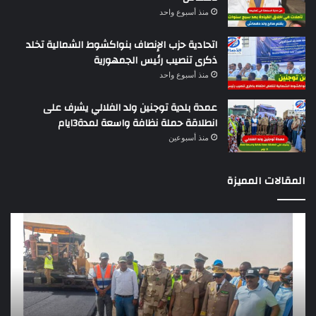
منذ أسبوع واحد
اتحادية حزب الإنصاف بنواكشوط الشمالية تخلد
ذكرى تنصيب رئيس الجمهورية
منذ أسبوع واحد
عمدة بلدية توجنين ولد الفلالي يشرف على
انطلاقة حملة نظافة واسعة لمدة3ايام
منذ أسبوعين
المقالات المميزة
وزير
تقر
التجهيز
دو
يعاين
يؤك
اشغال
ضع
بناء
الر
طريق
عن
باركيول-
موا