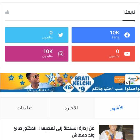
تابعنا
0
10K
Fans
متابعون
10K
0
متابعون
متابعون
الأشهر
الأخيرة
تعليقات
من إدارة السلطة إلى تهذيبها ؛. الدكتور صالح
ولد دهماش