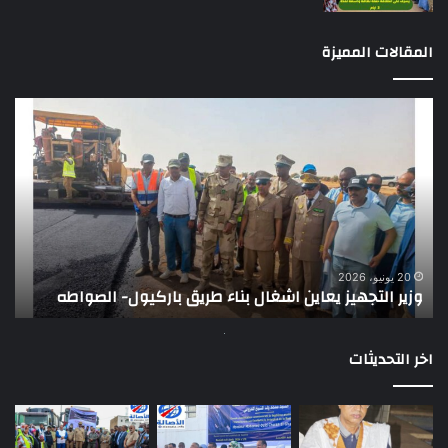
المقالات المميزة
وزير
تقر
التجهيز
دو
يعاين
يؤك
اشغال
ضع
بناء
الر
طريق
عن
باركيول-
موا
الصواطه
مور
ت
وي
20 يونيو، 2026
وزير التجهيز يعاين اشغال بناء طريق باركيول- الصواطه
ت
تو
اخر التحديثات