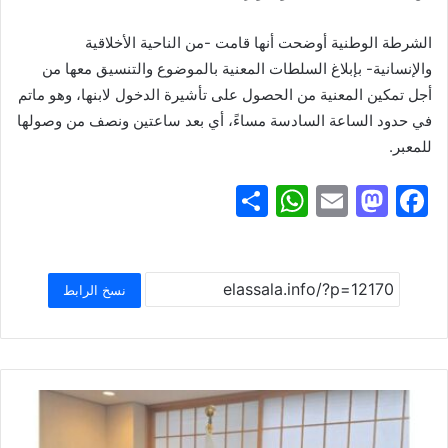
الشرطة الوطنية أوضحت أنها قامت -من الناحية الأخلاقية
والإنسانية- بإبلاغ السلطات المعنية بالموضوع والتنسيق معها من
أجل تمكين المعنية من الحصول على تأشيرة الدخول لابنها، وهو ماتم
في حدود الساعة السادسة مساءً، أي بعد ساعتين ونصف من وصولها
للمعبر.
S
W
E
M
F
h
h
m
a
a
ar
at
ai
st
c
e
s
l
o
e
نسخ الرابط
A
d
b
p
o
o
p
n
o
k