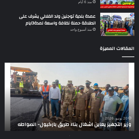
منذ 6 أيام
عمدة بلدية توجنين ولد الفلالي يشرف على
انطلاقة حملة نظافة واسعة لمدة3ايام
منذ أسبوع واحد
المقالات المميزة
وزير
تقر
التجهيز
دو
يعاين
يؤك
اشغال
ضع
بناء
الر
طريق
عن
باركيول-
موا
الصواطه
مور
ت
وي
20 يونيو، 2026
وزير التجهيز يعاين اشغال بناء طريق باركيول- الصواطه
ت
تو