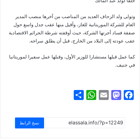
خلفا لولد عبد المالك
وتولى ولد الزحاف العديد من المناصب من آخرها منصب المدير
العام للشركة الموريتانية للغاز، وأقيل منها عقب جدل واسع حول
صفقة فساد أجرتها الشركة، حيث أوقفته شرطة الجرائم الاقتصادية
عقب عودته إلى البلاد من الخارج، قبل أن يطلق سراحه.
كما عمل قبلها مستشارا للوزير الأول، وقبلها عمل سفيرا لموريتانيا
في جنيف.
S
W
E
M
F
h
h
m
a
a
ar
at
ai
st
c
e
s
l
o
e
نسخ الرابط
A
d
b