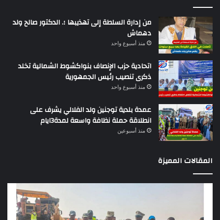
من إدارة السلطة إلى تهذيبها ؛. الدكتور صالح ولد
دهماش
منذ أسبوع واحد
اتحادية حزب الإنصاف بنواكشوط الشمالية تخلد
ذكرى تنصيب رئيس الجمهورية
منذ أسبوع واحد
عمدة بلدية توجنين ولد الفلالي يشرف على
انطلاقة حملة نظافة واسعة لمدة3ايام
منذ أسبوعين
المقالات المميزة
وزير
تقر
التجهيز
دو
يعاين
يؤك
اشغال
ضع