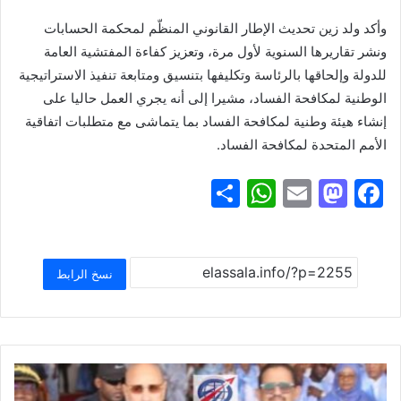
وأكد ولد زين تحديث الإطار القانوني المنظّم لمحكمة الحسابات
ونشر تقاريرها السنوية لأول مرة، وتعزيز كفاءة المفتشية العامة
للدولة وإلحاقها بالرئاسة وتكليفها بتنسيق ومتابعة تنفيذ الاستراتيجية
الوطنية لمكافحة الفساد، مشيرا إلى أنه يجري العمل حاليا على
إنشاء هيئة وطنية لمكافحة الفساد بما يتماشى مع متطلبات اتفاقية
الأمم المتحدة لمكافحة الفساد.
S
W
E
M
F
h
h
m
a
a
ar
at
ai
st
c
e
s
l
o
e
نسخ الرابط
A
d
b
p
o
o
p
n
o
k