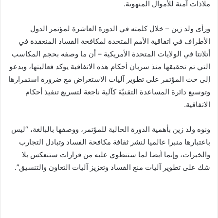
ملاذات آمنة للأموال المنهوبة.
ورأى ولد زين – خلال كلمته في الدورة العاشرة لمؤتمر الدول
الأطراف في اتفاقية الأمم المتحدة لمكافحة الفساد المنعقدة في
أتلانتا في الولايات المتحدة الأمريكية – أن ما وصفه بحجم المكاسب
التي تم تحقيقها منذ سريان أحكام هذه الاتفاقية يؤكد فعاليتها، ويدعو
إلى حث المؤتمر على تطوير آليات الاستعراض مع ضرورة استمرارها
وتوسيع دائرة المساعدة التقنيّة كآلية ناجعة لتسريع تنفيذ أحكام
الاتفاقية.
ونوه ولد زين بأهمية الدورة الحالية للمؤتمر، ووصفها بالبالغة، “ليس
باعتبارها منبرا عالميا لنشر ثقافة مكافحة الفساد وتبادل التجارب
والخبرات، وإنما أيضا لما ستنطوي عليه من قرارات ستنعكس بلا
شك على تطوير آليات منع الفساد وتعزيز آليات التعاون والتنسيق”.