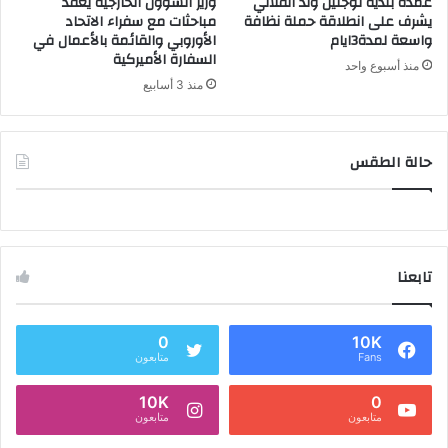
عمدة بلدية توجنين ولد الفلالي
وزير الشؤون الخارجية يعقد
يشرف على انطلاقة حملة نظافة
مباحثات مع سفراء الاتحاد
واسعة لمدة3ايام
الأوروبي والقائمة بالأعمال في
السفارة الأميركية
منذ أسبوع واحد
منذ 3 أسابيع
حالة الطقس
تابعنا
0
10K
Fans
متابعون
10K
0
متابعون
متابعون