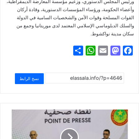
ورئيس المجلس الدستوري، وزعيم مؤسسة المعارضة الديمقراطية،
وأعضاء الحكومة، ورؤساء المؤسسات الدستورية، وقادة أركان
القوات المسلحة وقوات الأمن والشخصيات السامية في الدولة
والسلك الدبلوماسي الإسلامي المعتمد لدى موريتانيا وجمع من
سكان مدينة نواكشوط.
S
W
E
M
F
h
h
m
a
a
ar
at
ai
st
c
e
s
l
o
e
نسخ الرابط
A
d
b
p
o
o
p
n
o
k