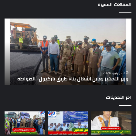
المقالات المميزة
وزير
تقر
التجهيز
دو
يعاين
يؤك
اشغال
ضع
بناء
الر
طريق
عن
باركيول-
موا
الصواطه
مور
ت
وي
20 يونيو، 2026
وزير التجهيز يعاين اشغال بناء طريق باركيول- الصواطه
ت
تو
اخر التحديثات