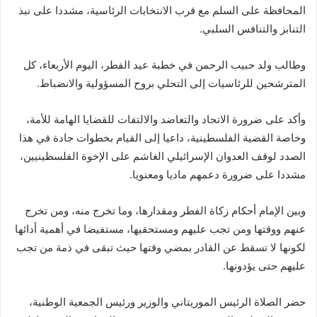
المحافظة على السلم مع قرب الانتخابات الرئاسية، مشددا على نبذ
التنابز والتنافس السلبي.
وطالب ولد حبيب الرحمن في خطبة عيد الفطر، اليوم الأربعاء، كل
المترشحين للرئاسيات إلى التحلي بروح المسؤولية والانضباط.
وأكد على ضرورة الاتحاد والتعاضد والالتفات للقضايا الهامة للأمة،
وخاصة القضية الفلسطينية، داعيا إلى القيام بخطوات جادة في هذا
الصدد لوقف العدوان الإسرائيلي الغاشم على الإخوة الفلسطينيين،
مشددا على ضرورة دعمهم ماديا ومعنويا.
وبين الإمام أحكام زكاة الفطر ومقدارها، وما تخرج منه، ومن تخرج
عنهم ووقتها ومن تجب عليهم ومستحقيها، مستفيضا في أهمية أدائها
لكونها لا تسقط عن القادر بمضي وقتها حيث تبقى في ذمة من تجب
عليهم حتى يؤدونها.
حضر الصلاة الرئيس الموريتاني والوزير ورئيس الجمعية الوطنية،