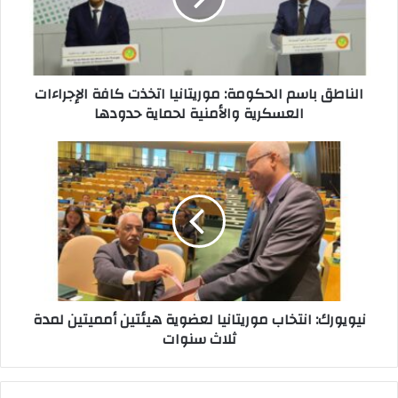
الناطق باسم الحكومة: موريتانيا اتخذت كافة الإجراءات
العسكرية والأمنية لحماية حدودها
نيويورك: انتخاب موريتانيا لعضوية هيئتين أمميتين لمدة
ثلاث سنوات