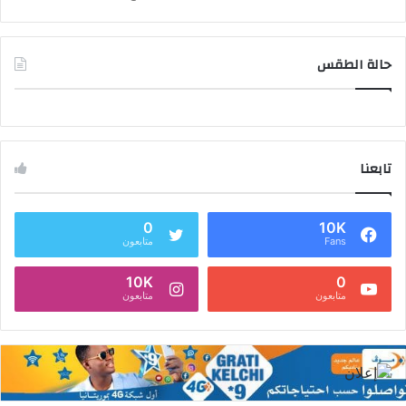
حالة الطقس
تابعنا
0
10K
Fans
متابعون
10K
0
متابعون
متابعون