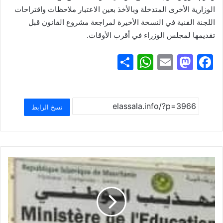
الوزارية الأخرى المتدخلة وبالأخذ بعين الاعتبار ملاحظات واقتراحات
اللجنة الفنية في النسخة الأخيرة لمراجعة مشروع القانون قبل
تقديمها لمجلس الوزراء في أقرب الأوقات.
S
W
E
M
F
h
h
m
a
a
ar
at
ai
st
c
e
s
l
o
e
نسخ الرابط
A
d
b
p
o
o
p
n
o
k