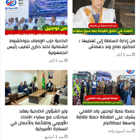
من إدارة السلطة إلى تهذيبها ؛.
اتحادية حزب الإنصاف بنواكشوط
الدكتور صالح ولد دهماش
الشمالية تخلد ذكرى تنصيب رئيس
الجمهورية
منذ 5 أيام
منذ 5 أيام
عمدة بلدية توجنين ولد الفلالي
وزير الشؤون الخارجية يعقد
يشرف على انطلاقة حملة نظافة
مباحثات مع سفراء الاتحاد
واسعة لمدة3ايام
الأوروبي والقائمة بالأعمال في
السفارة الأميركية
منذ أسبوع واحد
منذ 3 أسابيع