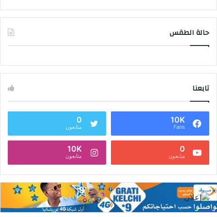
حالة الطقس
تابعنا
0
10K
Fans
متابعون
10K
0
متابعون
متابعون