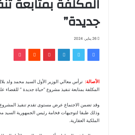
المكلفة بمتابعة تن
جديدة”
26 يناير، 2024
فيسبوك
تويتر
لينكدإن
بينتيريست
‏Reddit
بوكيت
الأصالة:
ترأس معالي الوزير الأول السيد محمد ولد بلال 
المكلفة بمتابعة تنفيذ مشروع “حياة جديدة ” للقضاء ع
وقد تضمن الاجتماع عرض مستوى تقدم تنفيذ المشروع 
وذلك طبقا لتوجيهات فخامة رئيس الجمهورية السيد محم
الملكية العقارية.