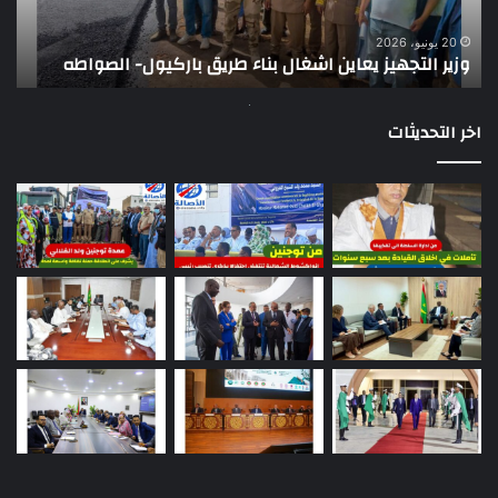
الصواطه
مور
ت
وي
20 يونيو، 2026
وزير التجهيز يعاين اشغال بناء طريق باركيول- الصواطه
ت
تو
اخر التحديثات