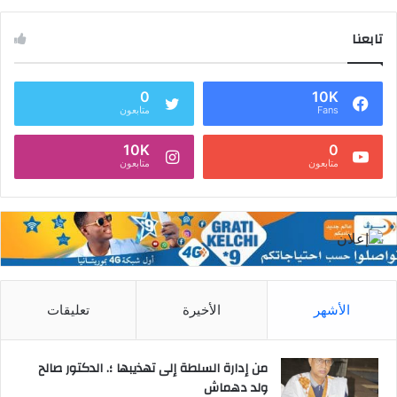
تابعنا
0
10K
Fans
متابعون
10K
0
متابعون
متابعون
الأشهر
الأخيرة
تعليقات
من إدارة السلطة إلى تهذيبها ؛. الدكتور صالح
ولد دهماش