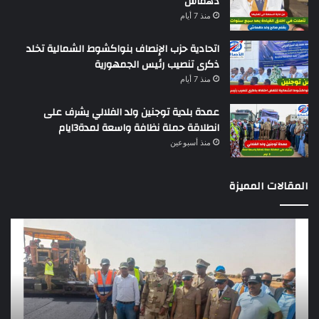
دهماش
منذ 7 أيام
اتحادية حزب الإنصاف بنواكشوط الشمالية تخلد
ذكرى تنصيب رئيس الجمهورية
منذ 7 أيام
عمدة بلدية توجنين ولد الفلالي يشرف على
انطلاقة حملة نظافة واسعة لمدة3ايام
منذ أسبوعين
المقالات المميزة
وزير
تقر
التجهيز
دو
يعاين
يؤك
اشغال
ضع
بناء
الر
طريق
عن
باركيول-
موا