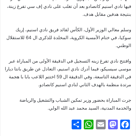
فيها نادي اسنيم كانصادو بعد أن تغلب على نادي إف سي تفرغ زينة،
بنتيجة هدفين مقابل هدف.
وسلم معالي الوزير الأول، الكأس لقائد فريق نادي اسنيم، إريك
سوكيا، في ختام الأمسية الكروية، المخلدة للذكرى ال 64 للاستقلال
الوطني.
وافتتح نادي تفرغ زينه التسجيل في الدقيقة الأولى من المباراة عبر
موسى سيسيكو، فيما أدرك نادي اسنيم، التعادل عن طريق بانتا ديارا
في الدقيقة التاسعة، وفي الدقيقة ال 59 اختتم اللاعب بابا با هجمة
مرتدة منظمة بالهدف الثاني لنادي اسنيم كانصادو.
جرت المباراة بحضور وزير تمكين الشباب والتشغيل والرياضة
والخدمة المدنية، السيد محمد عبد الله الولي.
S
W
E
M
F
h
h
m
a
a