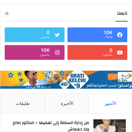
تابعنا
0
10K
Fans
متابعون
10K
0
متابعون
متابعون
الأشهر
الأخيرة
تعليقات
من إدارة السلطة إلى تهذيبها ؛. الدكتور صالح
ولد دهماش