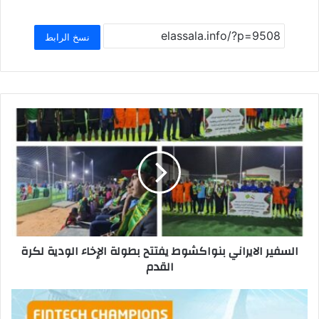
ar
at
ai
st
c
e
s
l
o
e
نسخ الرابط
A
d
b
p
o
o
p
n
o
k
السفير الايراني بنواكشوط يفتتح بطولة الإخاء الودية لكرة
القدم