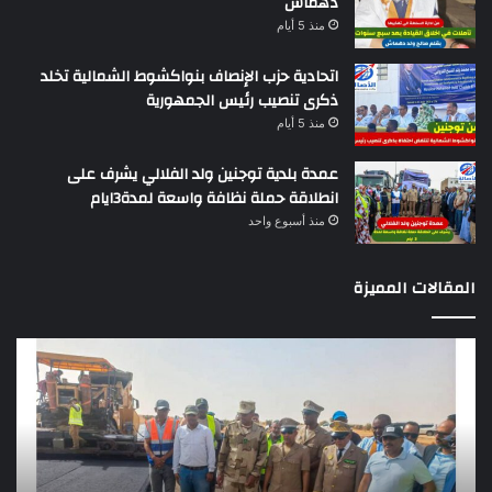
دهماش
منذ 5 أيام
اتحادية حزب الإنصاف بنواكشوط الشمالية تخلد
ذكرى تنصيب رئيس الجمهورية
منذ 5 أيام
عمدة بلدية توجنين ولد الفلالي يشرف على
انطلاقة حملة نظافة واسعة لمدة3ايام
منذ أسبوع واحد
المقالات المميزة
وزير
تقر
التجهيز
دو
يعاين
يؤك
اشغال
ضع
بناء
الر
طريق
عن
باركيول-
موا