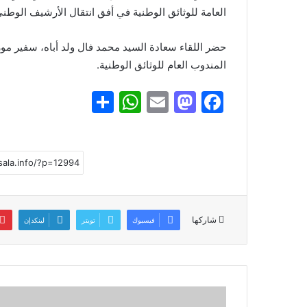
العامة للوثائق الوطنية في أفق انتقال الأرشيف الوطني
حضر اللقاء سعادة السيد محمد فال ولد أباه، سفير مو
المندوب العام للوثائق الوطنية.
S
W
E
M
F
h
h
m
a
a
ar
at
ai
st
c
e
s
l
o
e
A
d
b
p
o
o
شاركها
فيسبوك
تويتر
لينكدإن
p
n
o
k