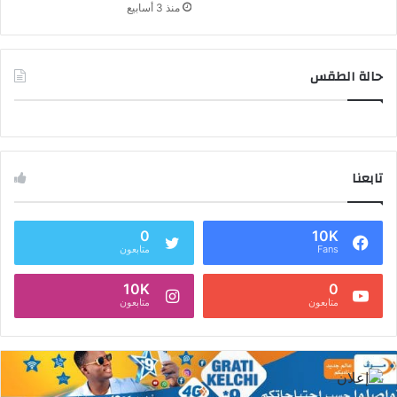
منذ 3 أسابيع
حالة الطقس
تابعنا
0
10K
Fans
متابعون
10K
0
متابعون
متابعون