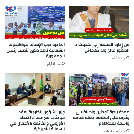
من إدارة السلطة إلى تهذيبها ؛.
اتحادية حزب الإنصاف بنواكشوط
الدكتور صالح ولد دهماش
الشمالية تخلد ذكرى تنصيب رئيس
الجمهورية
منذ 5 أيام
منذ 5 أيام
عمدة بلدية توجنين ولد الفلالي
وزير الشؤون الخارجية يعقد
يشرف على انطلاقة حملة نظافة
مباحثات مع سفراء الاتحاد
واسعة لمدة3ايام
الأوروبي والقائمة بالأعمال في
السفارة الأميركية
منذ أسبوع واحد