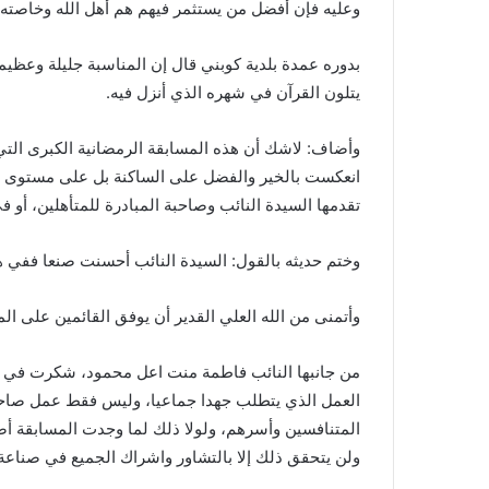
وعليه فإن أفضل من يستثمر فيهم هم أهل الله وخاصته، 
بدوره عمدة بلدية كوبني قال إن المناسبة جليلة وعظي
يتلون القرآن في شهره الذي أنزل فيه.
وأضاف: لاشك أن هذه المسابقة الرمضانية الكبرى الت
انعكست بالخير والفضل على الساكنة بل على مستوى الم
تقدمها السيدة النائب وصاحبة المبادرة للمتأهلين، أو 
وختم حديثه بالقول: السيدة النائب أحسنت صنعا ففي ه
وأتمنى من الله العلي القدير أن يوفق القائمين على ال
من جانبها النائب فاطمة منت اعل محمود، شكرت في كلمت
العمل الذي يتطلب جهدا جماعيا، وليس فقط عمل صاحبة 
المتنافسين وأسرهم، ولولا ذلك لما وجدت المسابقة أ
ولن يتحقق ذلك إلا بالتشاور واشراك الجميع في صناعة