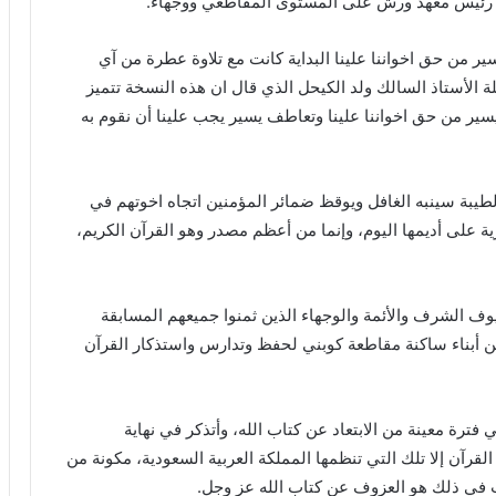
 رئيس معهد ورش على المستوى المقاطعي ووجهاء.
ر من حق اخواننا علينا البداية كانت مع تلاوة عطرة من آي
 الأستاذ السالك ولد الكيحل الذي قال ان هذه النسخة تتميز
سير من حق اخواننا علينا وتعاطف يسير يجب علينا أن نقوم به
طيبة سينبه الغافل ويوقظ ضمائر المؤمنين اتجاه اخوتهم في
رية على أديمها اليوم، وإنما من أعظم مصدر وهو القرآن الكريم،
ف الشرف والأئمة والوجهاء الذين ثمنوا جميعهم المسابقة
ين أبناء ساكنة مقاطعة كوبني لحفظ وتدارس واستذكار القرآن
ترة معينة من الابتعاد عن كتاب الله، وأتذكر في نهاية
القرآن إلا تلك التي تنظمها المملكة العربية السعودية، مكونة من
 في ذلك هو العزوف عن كتاب الله عز وجل.