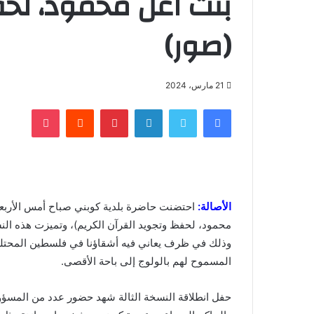
بنت اعل محمود، لحف
(صور)
21 مارس، 2024
فيسبوك
تويتر
لينكدإن
بينتيريست
‏Reddit
بوكيت
الأصالة:
احتضنت حاضرة بلدية كوبني صباح أمس الأربعا
محمود، لحفظ وتجويد القرآن الكريم)، وتميزت هذه الن
وذلك في ظرف يعاني فيه أشقاؤنا في فلسطين المحتلة 
المسموح لهم بالولوج إلى باحة الأقصى.
حفل انطلاقة النسخة الثالة شهد حضور عدد من المسؤو