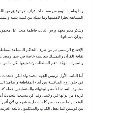
وما يقام به اليوم من مسابقات قرآنية هو توفيق من الله
المسابقة نظرا لأهميتها وما تمثله من قيمة دينية وعلم
وشكر مدير معهد ورش النائب فاطمة منت اعل محمود ع
ميزان حسناتها.
الإفتتاح الرسمي تم من طرف الحاكم المساعد لمقاطعة
ثقافة القرآن والتمسك بتعاليمه خاصة في شهر رمضان، 
والمبارك، مؤكدا دعم السلطات وتشجيعها لكل ما من شأ
أما النائب الأول لرئيس الجهة محمد ولد أبكر، فتحدث ع
في خلق روح المنافسة بين أبناء المقاطعة وأضاف: ال
محمود، السادة الأئمة والوجهاء، والمتسابقين حملة كتا
فريدة من نوعها في ولايتنا، ولم أكن مستعدا للحديث أم
الوقت ولما سمعت من كلمات طيبة شجعني لأن أتجرأ وأ
بين قوسين كما يفعل الكتاب والمتكلمون باللغة العربي