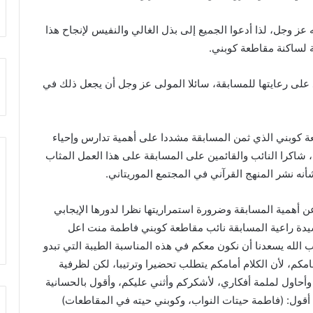
 عز وجل، لذا أدعوا الجميع إلى بذل الغالي والنفيس لإنجاح هذا
ية لساكنة مقاطعة كوبني.
لى رعايتها للمسابقة، سائلا المولى عز وجل أن يجعل ذلك في
 كوبني الذي ثمن المسابقة مشددا على أهمية تدارس وإحياء
شاكرا النائب والقائمين على المسابقة على هذا العمل المثاب
نه نشر المنهج القرآني في المجتمع الموريتاني.
ن أهمية المسابقة وضرورة استمراريتها نظرا لدورها الإيجابي
سيدة راعية المسابقة نائب مقاطعة كوبني فاطمة منت اعل
ب الله يسعدنا أن نكون معكم في هذه المناسبة الطيبة التي تبدو
امكم، لأن الكلام أمامكم يتطلب تحضيرا وترتيبا، لكن لظرفية
حاول لملمة أفكاري، لأشكركم وأثني عليكم، وأقول بالحسانية
ة أقول: (فاطمة حيتات النواب، وكوبني حيته في المقاطعات)