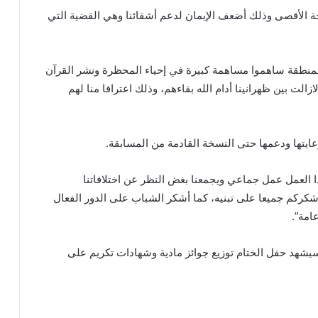
ة الأقصى وذلك أضعف الإيمان لدعم أشقائنا وهي القضية التي
لمنطقة ساهموا مساهمة كبيرة في إحياء المحظرة ونشر القرآن
زالت بين ظهرانينا أدام الله بقاءهم، وذلك اعترافا منا لهم
ايتها ودعمها حتى النسخة القادمة من المسابقة.
ا العمل عمل جماعي ويجمعنا بغض النظر عن اختلافاتنا
شكركم جميعا على تبنيه، كما أشكر الشباب على الدور الفعال
امة”.
لمسابقة يوم 20 رمضان، حيث سيشهد حفل الختام توزيع جوائز مادية وشهادات تكريم على