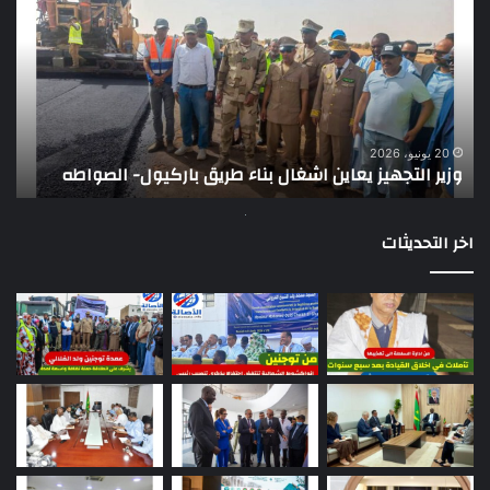
يعاين
يؤك
اشغال
ضع
بناء
الر
طريق
عن
باركيول-
موا
الصواطه
مور
ت
وي
20 يونيو، 2026
وزير التجهيز يعاين اشغال بناء طريق باركيول- الصواطه
ت
تو
اخر التحديثات