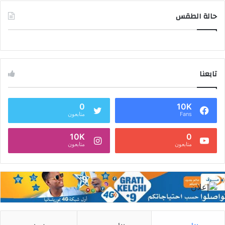
حالة الطقس
تابعنا
0
10K
Fans
متابعون
10K
0
متابعون
متابعون