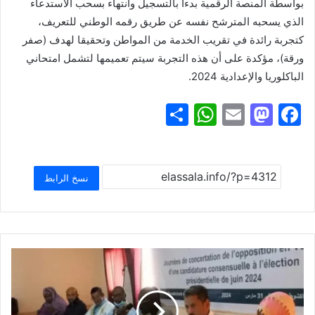
بواسطة المنصة الرقمية بدءا بالتسجيل وانتهاء بسحب الاستدعاء
الذي يسحبه المترشح نفسه عن طريق رقمه الوطني للتعريف،
كتجربة رائدة في تقريب الخدمة من المواطن وتحقيقا لهدف (صفر
ورقة)، مؤكدة على أن هذه التجربة سيتم تعميمها لتشمل امتحاني
الباكلوريا والإعدادية 2024.
S
W
E
M
F
h
h
m
a
a
ar
at
ai
st
c
e
s
l
o
e
نسخ الرابط
A
d
b
p
o
o
p
n
o
k