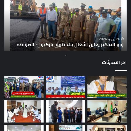
يعاين
يؤك
اشغال
ضع
بناء
الر
طريق
عن
باركيول-
موا
الصواطه
مور
ت
وي
20 يونيو، 2026
وزير التجهيز يعاين اشغال بناء طريق باركيول- الصواطه
ت
تو
اخر التحديثات