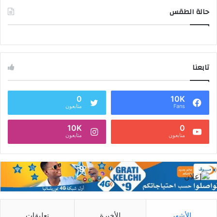
حالة الطقس
تابعنا
0
10K
Fans
متابعون
10K
0
متابعون
متابعون
الأشهر
الأخيرة
تعليقات