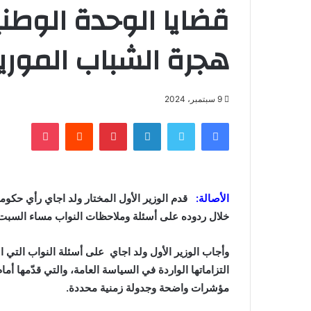
قضايا الوحدة الوطنية
هجرة الشباب الموري
9 سبتمبر، 2024
فيسبوك
تويتر
لينكدإن
بينتيريست
‏Reddit
بوكيت
الأصالة:
قدم الوزير الأول المختار ولد اجاي رأي حكومت
خلال ردوده على أسئلة وملاحظات النواب مساء السبت ل
وأجاب الوزير الأول ولد اجاي على أسئلة النواب التي ا
التزاماتها الواردة في السياسة العامة، والتي قدّمها أم
مؤشرات واضحة وجدولة زمنية محددة.