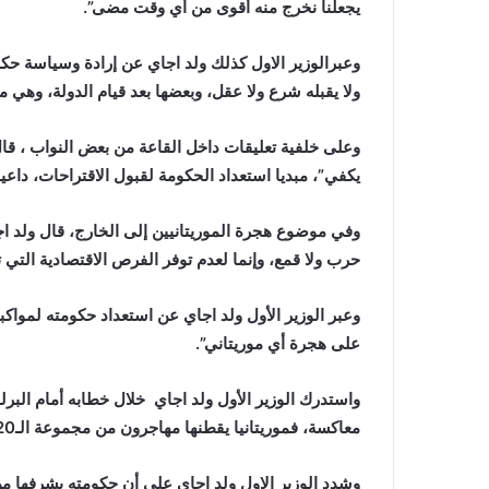
يجعلنا نخرج منه أقوى من أي وقت مضى”.
وعبرالوزير الاول كذلك ولد اجاي عن إرادة وسياسة حكو
ولا يقبله شرع ولا عقل، وبعضها بعد قيام الدولة، وهي م
وعلى خلفية تعليقات داخل القاعة من بعض النواب ، قال 
يكفي”، مبديا استعداد الحكومة لقبول الاقتراحات، داع
وفي موضوع هجرة الموريتانيين إلى الخارج، قال ولد 
حرب ولا قمع، وإنما لعدم توفر الفرص الاقتصادية التي ت
وعبر الوزير الأول ولد اجاي عن استعداد حكومته لمواكبة
على هجرة أي موريتاني”.
واستدرك الوزير الأول ولد اجاي خلال خطابه أمام البرل
معاكسة، فموريتانيا يقطنها مهاجرون من مجموعة الـ20 ومجموعة الـ7 الكبرى”.
وشدد الوزير الاول ولد اجاي على أن حكومته يشرفها م