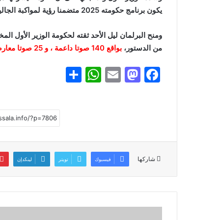
يكون برنامج حكومته 2025 متضمنا رؤية لمواكبة الجاليات في الخارج.
من الدستور،
بواقع 140 صوتا داعمة ، و 25 صوتا معارضا،
S
W
E
M
F
h
h
m
a
a
ar
at
ai
st
c
e
s
l
o
e
A
d
b
p
o
o
شاركها
فيسبوك
تويتر
لينكدإن
p
n
o
k