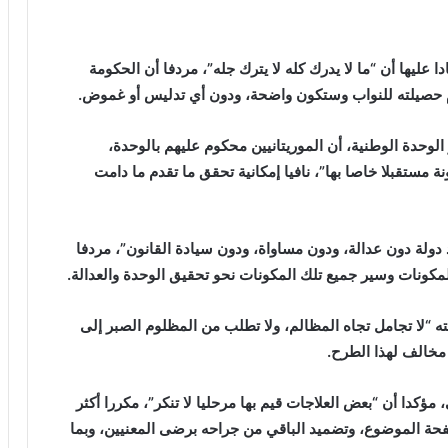
عليها أن “ما لا يدرك كله لا يترك جله”، مردفا أن الحكومة
م حصيلته للنواب وستكون واضحة، ودون أي تدليس أو غموض.
لوحدة الوطنية، أن الموريتانيين محكوم عليهم بالوحدة،
 مستقبلا خاصا بها”، نافيا إمكانية تحقق ما تقدم ما دامت
د دولة دون عدالة، ودون مساواة، ودون سيادة القانون”، مردفا
لمكونات وسير جميع تلك المكونات نحو تحقيق الوحدة والعدالة.
ته “لا تجامل تجاه المظالم، ولا تطلب من المظلوم الصبر إلى
مخالف لهذا الطرح.
مؤكدا أن “بعض العلاجات قيم بها مرحليا لا تنكر”، مكررا أكثر
ة الموضوع، وتضميد الباقي من جراحه برضى المعنيين، وبما