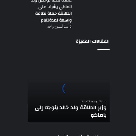
عمدة بلدية توجنين ولد
الفلالي يشرف على
انطلاقة حملة نظافة
واسعة لمدة3ايام
منذ أسبوع واحد
المقالات المميزة
وزير
الطاقة
ولد
خالد
يتوجه
إلى
باماكو
20 يونيو، 2026
وزير الطاقة ولد خالد يتوجه إلى
باماكو