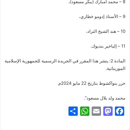
8 – محمد امبارك (ببكر مسعود)،
9 – الأستاذ إدومو خطاري،
10 – هند الشيخ التراد،
11 – إلياخير بنديوك.
المادة 2: ينشر هذا المقرر في الجريدة الرسمية للجمهورية الإسلامية
الموريتانية.
حرر بنواكشوط بتاريخ 22 مايو 2024م
محمد ولد بلال مسعود”.
S
W
E
M
F
h
h
m
a
a
ar
at
ai
st
c