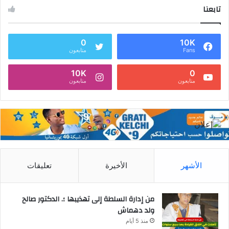
تابعنا
0
10K
Fans
متابعون
10K
0
متابعون
متابعون
الأشهر
الأخيرة
تعليقات
من إدارة السلطة إلى تهذيبها ؛. الدكتور صالح
ولد دهماش
منذ 5 أيام