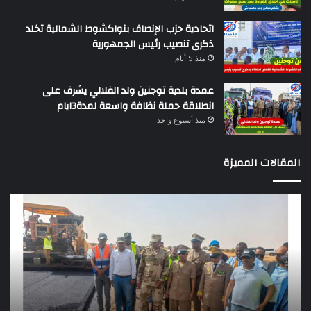
اتحادية حزب الإنصاف بنواكشوط الشمالية تخلد
ذكرى تنصيب رئيس الجمهورية
منذ 5 أيام
عمدة بلدية توجنين ولد الفلالي يشرف على
انطلاقة حملة نظافة واسعة لمدة3ايام
منذ أسبوع واحد
المقالات المميزة
وزير
تقر
التجهيز
دو
يعاين
يؤك
اشغال
ضع
بناء
الر
طريق
عن
باركيول-
موا
الصواطه
مور