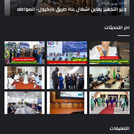
ت
وي
20 يونيو، 2026
وزير التجهيز يعاين اشغال بناء طريق باركيول- الصواطه
ت
تو
اخر التحديثات
التصنيفات