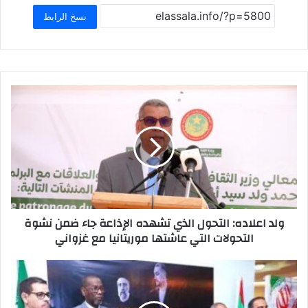
e
s
l
o
e
نسخ الرابط
A
d
b
p
o
o
p
n
o
k
ولد اعلاده: التحول الذي تشهده الإذاعة جاء ضمن نشوة
التحولات التي عاشتها موريتانيا مع غزواني