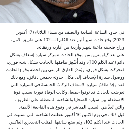
في حدود الساعة السابعة والنصف من مساء الثلاثاء (17 أكتوبر
2023) وقع حادث سير أليم عند الكلم الــــ102 على طريق الأمل،
وراح ضحيته داعية شهير وأربعة من أقاربه ورفقائه.
على بعد كيلومترين من موقع الحادث تتمركز سيارة إسعاف بشكل
دائم (عند الكلم 100)، وقد أُشْعِرَ طاقمُها بالحادث بشكل شبه فوري،
فتحركت بشكل فوري، ويُقدرُ الفارق الزمني بين لحظة وقوع الحادث
ووصول سيارة الإسعاف إلى مكان حدوثه بخمس دقائق، ومع ذلك
فقد وَجَدَ طاقمُ سيارةِ الإسعاف الركابَ الخمسةَ في السيارة التي
تعرضت للحادث قد توفوا جميعا، وكانت الوفاة فورية بسبب قوة
الاصطدام بين سيارة الضحايا والشاحنة المتعطلة على الطريق،
والتي تُعَدُّ هي السبب المباشر في وقوع هذه الفاجعة الأليمة.
قبل ذلك، في يوم الاثنين 16 أكتوبر تعطلت الشاحنة التي تسببت في
الحادث عند الكلم 102، ولم يضع سائقها المثلث التحذيري العاكس