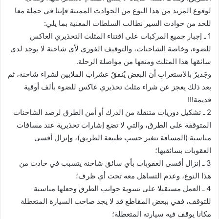
لوقوع المزيد من هذا النوع من الحوادث المميتة فإننا في حملة معا
للحد من حوادث السير نطالب السلطات المعنية بما يلي:
1 ـ إجبار جميع المركبات على اقتناء المثلث التحذيري العاكس
للضوء، وخاصة الشاحنات، والتوقيف الفوري لأي شاحنة لا يوجد لدى
سائقها هذا المثلث ومنعها من مواصلة الرحلة.
وجَديرٌ بالاستغرابِ أن البعض يُنفقُ عشراتِ الملايين لشراء شاحنة، ثم
بعد ذلك يعجز عن شراء مثلث تحذيري عاكس للضوء بألف أوقية
قديمة!!!
2 ـ تشكيل دوريات متنقلة من الدرك أو أمن الطرق لرصد الشاحنات
المتوقفة على الطرق، والتي لا تضع إشارات تحذيرية عند مسافات
مناسبة (المسافة تتغير حسب طبيعة الطريق)، وإنزال أقسى
العقوبات بسائقيها؛
3 ـ إنزال أقسى العقوبات بأي سائق شاحنة يتسبب في حادث من
هذا النوع، وعدم التساهل معه تحت أي ظرف؛
4 ـ العمل مستقبلا على تسوية جوانب الطرق وجعلها مناسبة
للتوقف، ففي ببعض المقاطع قد لا يجد صاحب السيارة المتعطلة
مكانا يوقف فيه سيارته المتعطلة؛