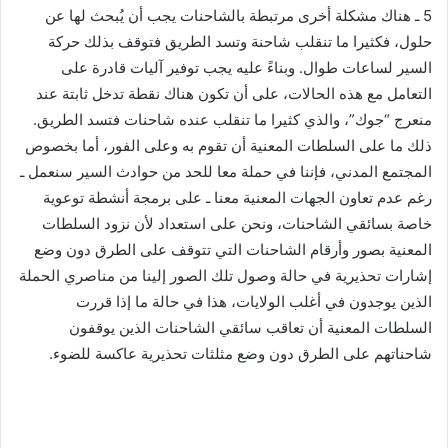
5 ـ هناك مشكلة أخرى مرتبطة بالشاحنات يجب أن يُبحث لها عن
حلول، فكثيرا ما تنقلب شاحنة وتسد الطريق فتوقف بذلك حركة
السير لساعات طوال. وبناءً عليه يجب توفير آليات قادرة على
التعامل مع هذه الحالات، على أن تكون هناك نقطة تدخل ثابتة عند
منعرج “جوك”، والذي كثيرا ما تنقلب عنده شاحنات فتسد الطريق.
ذلك ما على السلطات المعنية أن تقوم به وعلى الفور، أما بخصوص
المجتمع المدني، فإننا في حملة معا للحد من حوادث السير سنعمل ـ
رغم عدم تعاون الجهات المعنية معنا ـ على برمجة أنشطة توعوية
خاصة بسائقي الشاحنات، ونحن على استعداد لأن نزود السلطات
المعنية بصور وأرقام الشاحنات التي تتوقف على الطرق دون وضع
إشارات تحذيرية في حالة وصول تلك الصور إلينا من مناصري الحملة
الذين يوجدون في أغلب الولايات، هذا في حالة ما إذا قررت
السلطات المعنية أن تعاقب سائقي الشاحنات الذين يوقفون
شاحناتهم على الطرق دون وضع مثلثات تحذيرية عاكسة للضوء.