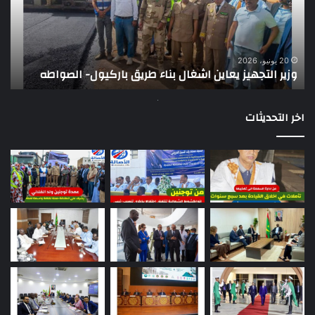
بناء
الر
طريق
عن
باركيول-
موا
الصواطه
مور
ت
وي
20 يونيو، 2026
وزير التجهيز يعاين اشغال بناء طريق باركيول- الصواطه
ت
تو
اخر التحديثات