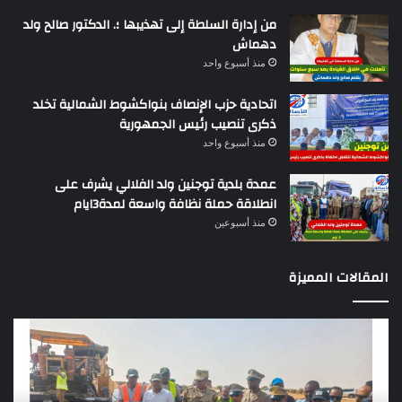
من إدارة السلطة إلى تهذيبها ؛. الدكتور صالح ولد
دهماش
منذ أسبوع واحد
اتحادية حزب الإنصاف بنواكشوط الشمالية تخلد
ذكرى تنصيب رئيس الجمهورية
منذ أسبوع واحد
عمدة بلدية توجنين ولد الفلالي يشرف على
انطلاقة حملة نظافة واسعة لمدة3ايام
منذ أسبوعين
المقالات المميزة
وزير
تقر
التجهيز
دو
يعاين
يؤك
اشغال
ضع