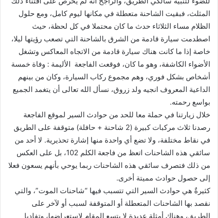
للضوء لتنبيه سالكي الطريق، والراجح أنه لم يحرص على اقتناء ذلك
المثلث، فبقيت الشاحنة متعطلة في مكانها ليوم كامل، ومع حلول
الظلام مساء الثلاثاء حدث ما كان محتملا في كل لحظة، حيث
اصطدمت سيارة قادمة من الشرق بالشاحنة التي تصعب رؤيتها ليلا،
خاصة إذا ما كانت هناك سيارة قادمة من الاتجاه المعاكس وتشغل
الأضواء الكاشفة، وهو ما كان، فوقعت الفاجعة الأليمة : وفاة خمسة
أشخاص بشكل فوري، وهم مجموع ركاب السيارة، وكان من بينهم
الداعية المعروف انجيه ولد زروق، نسأل الله تعالى أن يتغمد الجميع
بواسع رحمته.
خلال زيارتنا في حملة معا للحد من حوادث السير لموقع الفاجعة
رصدنا ثلاث مركبات كبيرة (2 شاحنة + حافلة) متوقفة على الطريق
في نقاط مختلفة، ولا تضع أي واحدة منها إشارة تحذيرية. لا أحد من
سائقي هذه الشاحنات اتعظ من فاجعة الكلم 102، بل على العكس
من ذلك فتصرف سائقي هذه الشاحنات ربما يوحي بأنهم يسعون فعلا
إلى حصول حوادث مميتة أخرى.
كثيرةٌ هي حوادث السير التي تتسبب فيها “شاحنات الموت”، والتي
نقصد بها الشاحنات المتعطلة أو المتوقفة لسبب أو لآخر على
الطريق، وهناك أمثلة عديدة لا يتسع المقام لاستعراضها، وتفاديا