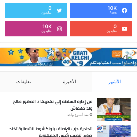
0
10K
Fans
متابعون
10K
0
متابعون
متابعون
الأشهر
الأخيرة
تعليقات
من إدارة السلطة إلى تهذيبها ؛. الدكتور صالح
ولد دهماش
منذ أسبوع واحد
اتحادية حزب الإنصاف بنواكشوط الشمالية تخلد
ذكرى تنصيب رئيس الجمهورية