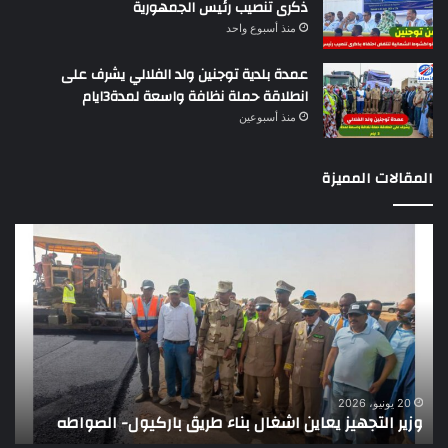
ذكرى تنصيب رئيس الجمهورية
منذ أسبوع واحد
عمدة بلدية توجنين ولد الفلالي يشرف على
انطلاقة حملة نظافة واسعة لمدة3ايام
منذ أسبوعين
المقالات المميزة
وزير
تقر
التجهيز
دو
يعاين
يؤك
اشغال
ضع
بناء
الر
طريق
عن
باركيول-
موا
الصواطه
مور
ت
وي
20 يونيو، 2026
وزير التجهيز يعاين اشغال بناء طريق باركيول- الصواطه
ت
تو