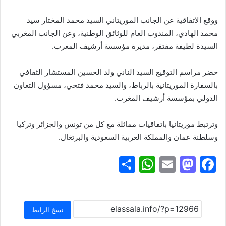
ووقع الاتفاقية عن الجانب الموريتاني السيد محمد المختار سيد
محمد الهادي، المندوب العام للوثائق الوطنية، وعن الجانب المغربي
السيدة لطيفة مفتقر، مديرة مؤسسة أرشيف المغرب.
حضر مراسم التوقيع السيد الناني ولد الحسين المستشار الثقافي
بالسفارة الموريتانية بالرباط، والسيد محمد فتحي، مسؤول التعاون
الدولي بمؤسسة أرشيف المغرب.
وترتبط موريتانيا باتفاقيات مماثلة مع كل من تونس والجزائر وتركيا
وسلطنة عمان والمملكة العربية السعودية والبرتغال.
S
W
E
M
F
h
h
m
a
a
ar
at
ai
st
c
e
s
l
o
e
نسخ الرابط