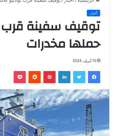
الرئيسية
/
أخبار
/
توقيف سفينة قرب نواذيبو للاش
أخبار
توقيف سفينة قرب ن
حملها مخدرات
15 أبريل، 2024
فيسبوك
تويتر
لينكدإن
بينتيريست
‏Reddit
بوكيت