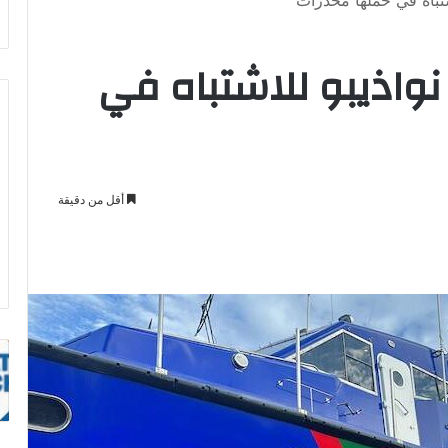
تباه في حملها مخدرات
واذيبو للاشتباه في
أقل من دقيقة