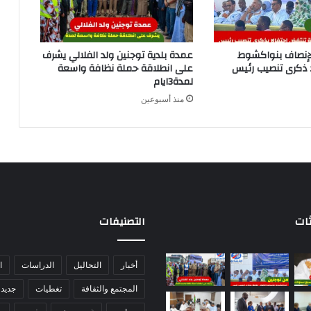
لإنصاف بنواكشوط
عمدة بلدية توجنين ولد الفلالي يشرف
د ذكرى تنصيب رئيس
على انطلاقة حملة نظافة واسعة
لمدة3ايام
منذ أسبوعين
ثات
التصنيفات
أخبار
التحاليل
الدراسات
ا
المجتمع والثقافة
تغطيات
جديد 