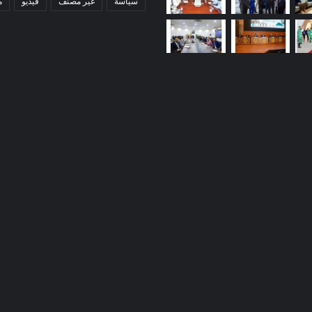
سياسة
غير مصنف
فيديو
م
كيهيدي:
الوالي
المساعد
يجتمع
ببعثة
المجلس