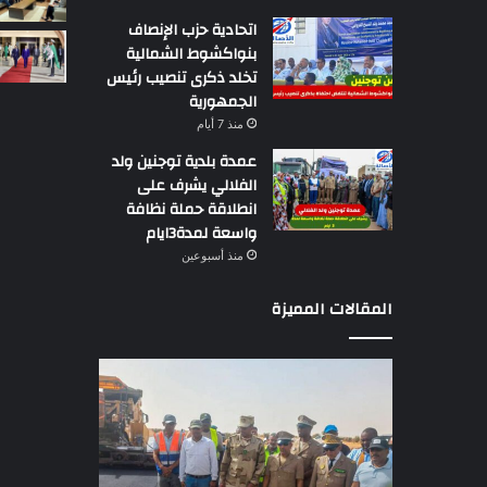
اتحادية حزب الإنصاف
بنواكشوط الشمالية
تخلد ذكرى تنصيب رئيس
الجمهورية
منذ 7 أيام
عمدة بلدية توجنين ولد
الفلالي يشرف على
انطلاقة حملة نظافة
واسعة لمدة3ايام
منذ أسبوعين
المقالات المميزة
وزير
تقرير
التجهيز
دولي
يعاين
يؤكد
اشغال
ضعف
بناء
الرقابة
طريق
عن