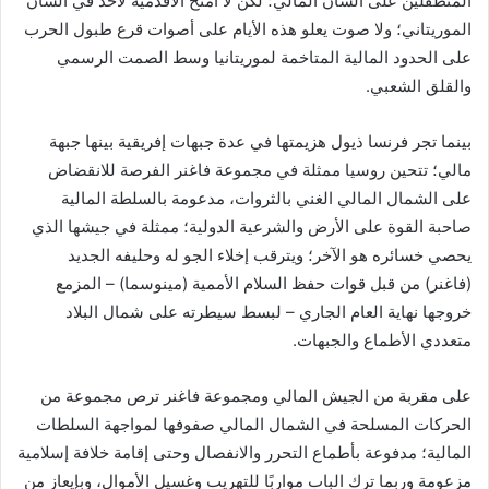
المتطفلين على الشأن المالي؛ لكن لا أمنح الأقدمية لأحد في الشأن
الموريتاني؛ ولا صوت يعلو هذه الأيام على أصوات قرع طبول الحرب
على الحدود المالية المتاخمة لموريتانيا وسط الصمت الرسمي
والقلق الشعبي.
بينما تجر فرنسا ذيول هزيمتها في عدة جبهات إفريقية بينها جبهة
مالي؛ تتحين روسيا ممثلة في مجموعة فاغنر الفرصة للانقضاض
على الشمال المالي الغني بالثروات، مدعومة بالسلطة المالية
صاحبة القوة على الأرض والشرعية الدولية؛ ممثلة في جيشها الذي
يحصي خسائره هو الآخر؛ ويترقب إخلاء الجو له وحليفه الجديد
(فاغنر) من قبل قوات حفظ السلام الأممية (مينوسما) – المزمع
خروجها نهاية العام الجاري – لبسط سيطرته على شمال البلاد
متعددي الأطماع والجبهات.
على مقربة من الجيش المالي ومجموعة فاغنر ترص مجموعة من
الحركات المسلحة في الشمال المالي صفوفها لمواجهة السلطات
المالية؛ مدفوعة بأطماع التحرر والانفصال وحتى إقامة خلافة إسلامية
مزعومة وربما ترك الباب مواربًا للتهريب وغسيل الأموال، وبإيعاز من