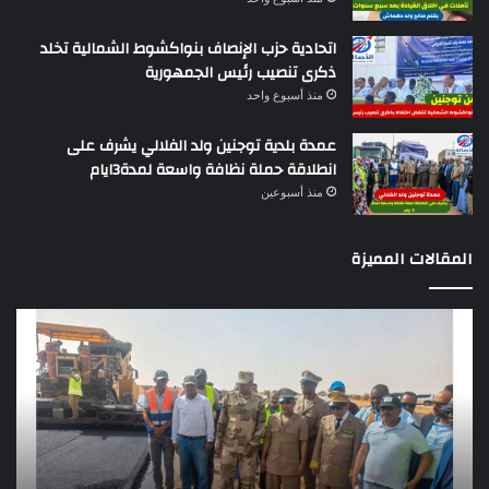
اتحادية حزب الإنصاف بنواكشوط الشمالية تخلد
ذكرى تنصيب رئيس الجمهورية
منذ أسبوع واحد
عمدة بلدية توجنين ولد الفلالي يشرف على
انطلاقة حملة نظافة واسعة لمدة3ايام
منذ أسبوعين
المقالات المميزة
وزير
تقر
التجهيز
دو
يعاين
يؤك
اشغال
ضع
بناء
الر
طريق
عن
باركيول-
موا
الصواطه
مور