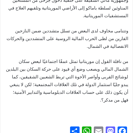
وجمهورية مالي الشقيقة على خلفية دخول جرحى من المسلحين
المناوئين لسلطة باماكو إلى الأراضي الموريتانية وتلقيهم العلاج في
المستشفيات الموريتانية.
وتتنامى مخاوف لدى البعض من تسلل متشددين ضمن النازحين
الفارين من لظى الحرب المالية الروسية على المتشددين والحركات
الانفصالية في الشمال.
من نافلة القول إن موريتانيا تمثل عمقًا اجتماعيًا لبعض سكان
الشمال المالي ويصعب وضع أي قيود على حركة السكان بين البلدين
لوشائج القربى وأواصر الأخوة التي تربط الشعبين الشقيقين، كما
يبدو جليًا استثمار الدولة في تلك العلاقات المجتمعية؛ لكن لا ينبغي
أن يكون ذلك على حساب العلاقات الدبلوماسية والتدابير الأمنية؛
فهل من مدكر؟.
S
W
E
M
F