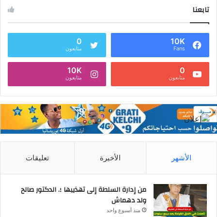
تابعنا
0
10K
Fans
متابعون
10K
0
متابعون
متابعون
الأشهر
الأخيرة
تعليقات
من إدارة السلطة إلى تهذيبها ؛. الدكتور صالح
ولد دهماش
منذ أسبوع واحد