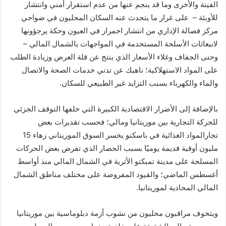
الفينة والأخرى وما قد ينجم عنها من عدم استقرار أمني وانتشار
للأوبئة – على غرار ما يتحدث عنه السكان المحليون في ضواحي
مركز فصالة الإداري من انتشار احمرار في العيون وحكة يرجؤونها
لانبعاثات الأسلحة المستخدمة في المواجهات بالشمال المالي –
وحتى الجفاف وغلاء الأسعار الذي ينتج عن قلة العرض وزيادة الطلب
على المواد الاستهلاكية؛ ناهيك عن تدني خدمات الصحة والاتصال
والماء والكهرباء بسبب التزايد غير الطبيعي للسكان.
بالإضافة إلى الأضرار الاقتصادية الكبيرة التي خلفها التوقف الجزئي
للحركة التجارية بين موريتانيا ومالي؛ فحسب تقديرات بعض
تجارالمواد الغذائية في باسكنو يخسر السوق الموريتاني زهاء 15
مليون أوقية قديمة يوميًا بسبب الحصار الذي تفرض بعض الحركات
المسلحة على مدينة تمبكتو الأثرية في الشمال المالي منذ أواسط
أغسطس الماضي؛ والقيود المفروضة على مختلف مناطق الشمال
المالي المحاذية لموريتانيا.
ويتخوف مراقبون محليون من نشوب أزمة دبلوماسية بين موريتانيا