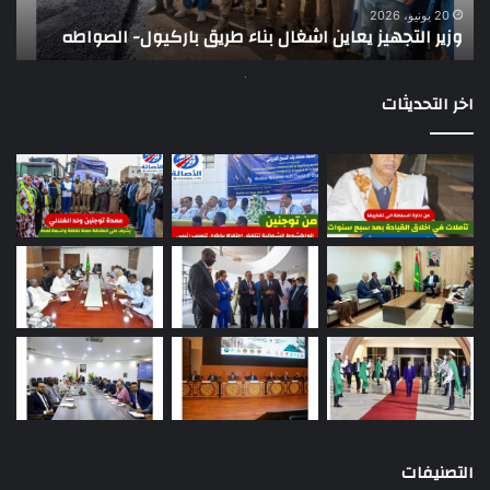
ت
وي
20 يونيو، 2026
وزير التجهيز يعاين اشغال بناء طريق باركيول- الصواطه
ت
تو
اخر التحديثات
التصنيفات