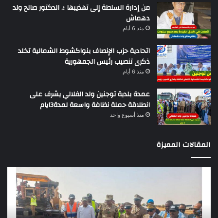
من إدارة السلطة إلى تهذيبها ؛. الدكتور صالح ولد
دهماش
منذ 6 أيام
اتحادية حزب الإنصاف بنواكشوط الشمالية تخلد
ذكرى تنصيب رئيس الجمهورية
منذ 6 أيام
عمدة بلدية توجنين ولد الفلالي يشرف على
انطلاقة حملة نظافة واسعة لمدة3ايام
منذ أسبوع واحد
المقالات المميزة
وزير
تقر
التجهيز
دو
يعاين
يؤك
اشغال
ضع
بناء
الر