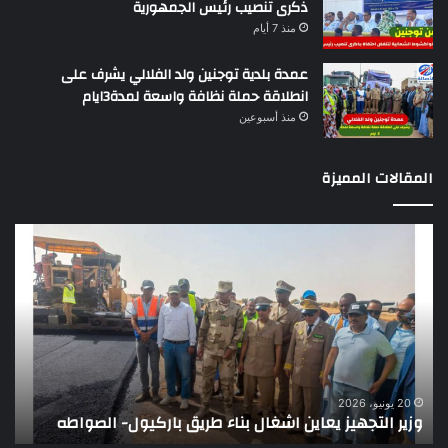
ذكرى تنصيب رئيس الجمهورية
منذ 7 أيام
عمدة بلدية توجنين ولد الفلالي يشرف على
انطلاقة حملة نظافة واسعة لمدة3ايام
منذ أسبوعين
المقالات المميزة
وزير
تقر
التجهيز
دو
يعاين
يؤك
اشغال
ضع
بناء
الر
طريق
عن
باركيول-
موا
الصواطه
مور
ت
وي
20 يونيو، 2026
وزير التجهيز يعاين اشغال بناء طريق باركيول- الصواطه
ت
تو