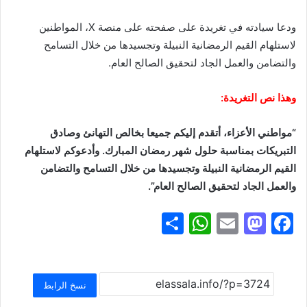
ودعا سيادته في تغريدة على صفحته على منصة X، المواطنين
لاستلهام القيم الرمضانية النبيلة وتجسيدها من خلال التسامح
والتضامن والعمل الجاد لتحقيق الصالح العام.
وهذا نص التغريدة:
“مواطني الأعزاء، أتقدم إليكم جميعا بخالص التهانئ وصادق
التبريكات بمناسبة حلول شهر رمضان المبارك. وأدعوكم لاستلهام
القيم الرمضانية النبيلة وتجسيدها من خلال التسامح والتضامن
والعمل الجاد لتحقيق الصالح العام”.
S
W
E
M
F
h
h
m
a
a
ar
at
ai
st
c
e
s
l
o
e
نسخ الرابط