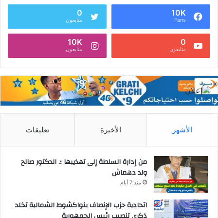
0
10K
Fans
متابعون
10K
0
متابعون
متابعون
الأشهر
الأخيرة
تعليقات
من إدارة السلطة إلى تهذيبها ؛. الدكتور صالح
ولد دهماش
منذ 7 أيام
اتحادية حزب الإنصاف بنواكشوط الشمالية تخلد
ذكرى تنصيب رئيس الجمهورية