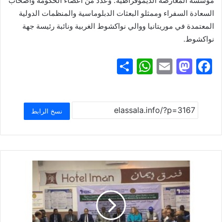
مؤسسة المعارضة الديموقراطية؛ وعدد من أعضاء الحكومة وأصحاب
السعادة السفراء وممثلو البعثات الدبلوماسية والمنظمات الدولية
المعتمدة في موريتانيا ووالي نواكشوط الغربية ونائبة رئيسة جهة
نواكشوط.
S
W
E
M
F
h
h
m
a
a
ar
at
ai
st
c
e
s
l
o
e
نسخ الرابط
A
d
b
p
o
o
p
n
o
k