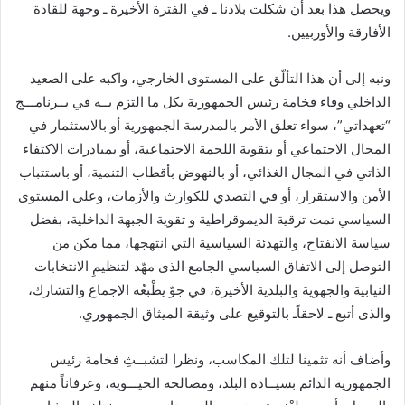
ويحصل هذا بعد أن شكلت بلادنا ـ في الفترة الأخيرة ـ وجهة للقادة
الأفارقة والأوربيين.
ونبه إلى أن هذا التألّق على المستوى الخارجي، واكبه على الصعيد
الداخلي وفاء فخامة رئيس الجمهورية بكل ما التزم بــه في بــرنامـــج
“تعهداتي”، سواء تعلق الأمر بالمدرسة الجمهورية أو بالاستثمار في
المجال الاجتماعي أو بتقوية اللحمة الاجتماعية، أو بمبادرات الاكتفاء
الذاتي في المجال الغذائي، أو بالنهوض بأقطاب التنمية، أو باستتباب
الأمن والاستقرار، أو في التصدي للكوارث والأزمات، وعلى المستوى
السياسي تمت ترقية الديموقراطية و تقوية الجبهة الداخلية، بفضل
سياسة الانفتاح، والتهدئة السياسية التي انتهجها، مما مكن من
التوصل إلى الاتفاق السياسي الجامع الذى مهّد لتنظيمِ الانتخابات
النيابية والجهوية والبلدية الأخيرة، في جوّ يطْبعُه الإجماع والتشارك،
والذى أتبع ـ لاحقاًـ بالتوقيع على وثيقة الميثاق الجمهوري.
وأضاف أنه تثمينا لتلك المكاسب، ونظرا لتشبــثِ فخامة رئيس
الجمهورية الدائم بسيــادة البلد، ومصالحه الحيـــوية، وعرفاناً منهم