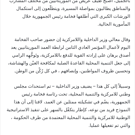
بالجميل، أصبح طيْف عريض من الموريتانيين من مختلف المشارب
والمناطق يطالبون بمواصلة المسيرة، ويتطلّعون إلى استكمال
الورشات الكبرى التي أطلقها فخامة رئيس الجمهورية خلال
المأمورية الحالية.
وقال معالي وزير الداخلية واللامركزية إن حضور صاحب الفخامة
اليوم لأعمال المؤتمر العادي الثامن لرابطة العمد الموريتانيين يعد
أصدق برهان على إرادته القوية للدفع باللامركزية، وتَوجُّهِه الرامي
إلى جعل التنمية المحلية القاعدةَ الصلبة لمكافحة الغبْن والهشاشة،
وتحسين ظروف المواطنين، وإنصافهم ، في كل رُكْن من الوطن.
وسبيلاً إلى كل هذا – يضيف وزير الداخلية – تم استحداث مجلس
وطني للامركزية والتنمية المحلية، تحت رئاسة فخامة رئيس
الجمهورية، يضُم في تشكيلته ممثلين عن العمد، لافتا إلى أن هذا
النموذج فريد من نوعه، كإطار يتكفّل بالسهر على تنفيذ الاستراتيجية
الوطنية للامركزية والتنمية المحلية المعتمدة من طرف الحكومة ،
والتي تم تفعيلها عمليا.