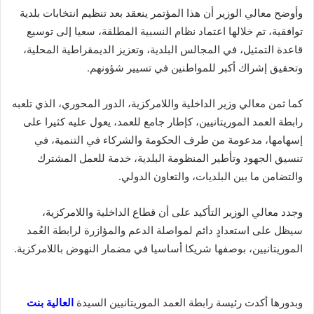
وأوضح معالي الوزير أن هذا المؤتمر ينعقد بعد تنظيم انتخابات بلدية
توافقية، تم خلالها اعتماد نظام النسبية المطلقة، سعيا إلى توسيع
قاعدة التمثيل، في المجالس البلدية، وتعزيز الديمقراطية المحلية،
وتحقيق إشراك أكبر للمواطنين في تسيير شؤونهم.
كما ثمن معالي وزير الداخلية واللامركزية، الدور المحوري، الذي تلعبه
رابطة العمد الموريتانيين، كإطار جامع للعمد، يعول عليه كثيرا على
إسهامها، مدعومة من طرف الحكومة والشركاء في التنمية، في
تنسيق الجهود وتأطير المنظومة البلدية، خدمة للعمل المشترك
والتضامن ما بين البلديات، والتعاون الدولي.
وجدد معالي الوزير التأكيد على أن قطاع الداخلية واللامركزية،
سيظل على استعدادٍ دائم لمواصلة الدعم والمؤازرة لرابطة العُمد
الموريتانيين، بوصفها شريكا أساسيا في مضمار النهوض باللامركزية.
وبدورها أكدت رئيسة رابطة العمد الموريتانيين السيدة
العالية بنت