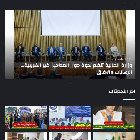
وزارة
وزي
المالية
الط
تنظم
ولد
ندوة
خال
حول
يتو
المداخيل
إلى
غير
بام
الضريبية…
18 مايو، 2026
وزارة المالية تنظم ندوة حول المداخيل غير الضريبية…
الرهانات
الرهانات والآفاق
و
والآفاق
اخر التحديثات