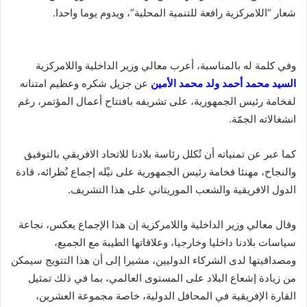
شعار “اللامركزية رافعة للتنمية المحلية”، ويدوم يوما واحدا.
وفي كلمة له بالمناسبة، أعرب معالي وزير الداخلية واللامركزية
السيد محمد أحمد ولد محمد الأمين
عن جزيل شكره وعظيم امتنانه
لفخامة رئيس الجمهورية، على تشريفه بافتتاح أعمال المؤتمر، رغم
انشغالاته الجمّة.
كما عبر عن تمنياته أن تُكلل رئاسة بلادنا للاتحاد الافريقي بالتوفيق
والنجاح، مهنئا فخامة رئيس الجمهورية على نيْله إجماع نُظرائه، قادة
الدول الافريقية والشعب الموريتاني على هذا التشريف.
وقال معالي وزير الداخلية واللامركزية إن هذا الإجماع يعكس، نجاعة
سياسات بلادنا داخليا وخارجيا، وعلاقاتها الطيبة مع الجميع،
ومصداقيتها لدى الشركاء الدوليين، مشيرا إلى أن هذا التتويج سيمكن
من زيادة إشعاع البلاد على المستوى العالمي، بما في ذلك تمثيل
القارة الإفريقية في المحافل الدولية، خاصة مجموعة العشرين،