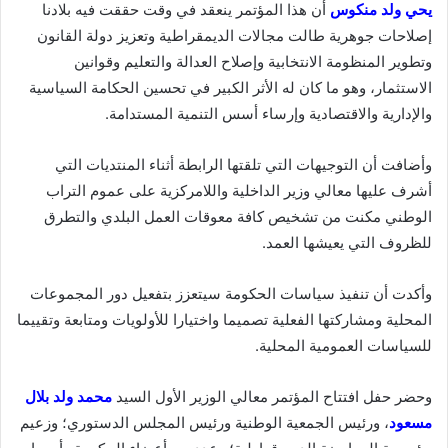
يحي ولد منكوس
أن هذا المؤتمر ينعقد في وقت حققت فيه بلادنا
إصلاحات جوهرية طالت مجالات الديمقراطية وتعزيز دولة القانون
وتطوير المنظومة الانتخابية وإصلاح العدالة والتعليم وقوانين
الاستثمار، وهو ما كان له الأثر الكبير في تحسين الحكامة السياسية
والإدارية والاقتصادية وإرساء أسس التنمية المستدامة.
وأضافت أن التوجيهات التي تلقتها الرابطة أثناء المنتديات التي
أشرف عليها معالي وزير الداخلية واللامركزية على عموم التراب
الوطني مكنت من تشخيص كافة معوقات العمل البلدي والتطرق
للظروف التي يعيشها العمد.
وأكدت أن تنفيذ سياسات الحكومة سيتعزز بتفعيل دور المجموعات
المحلية ومشاركتها الفعلية تصميما واختيارا للأولويات ومتابعة وتقييما
للسياسات العمومية المحلية.
وحضر حفل افتتاح المؤتمر معالي الوزير الأول السيد
محمد ولد بلال
مسعود
، ورئيس الجمعية الوطنية ورئيس المجلس الدستوري؛ وزعيم