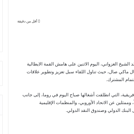
أقل من دقيقة
الشيخ الغزواني، اليوم الاثنين على هامش القمة الايطالية
غال ماكي صال، حيث تناول اللقاء سبل تعزيز وتطوير علاقات
هتمام المشترك.
فريقية، التي انطلقت أشغالها صباح اليوم في روما، إلى جانب
ولة وحكومة أفريقية و57 وفداً دولياً، وممثلين عن الاتحاد الأوروبي، والمنظمات الإقليمية
البنك الدولي وصندوق النقد الدولي.