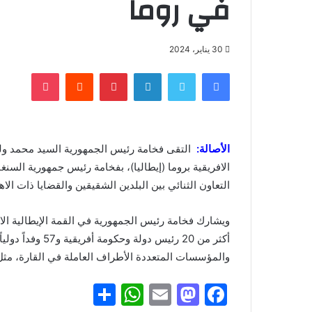
في روما
30 يناير، 2024
فيسبوك
تويتر
لينكدإن
بينتيريست
‏Reddit
بوكيت
الأصالة:
التقى فخامة رئيس الجمهورية السيد محمد ولد 
الافريقية بروما (إيطاليا)، بفخامة رئيس جمهورية السن
التعاون الثنائي بين البلدين الشقيقين والقضايا ذات الا
ويشارك فخامة رئيس الجمهورية في القمة الإيطالية الا
أكثر من 20 رئيس د
والمؤسسات المتعددة الأطراف العاملة في القارة، مثل 
S
W
E
M
F