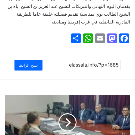
يقدمان اليوم التهاني والتبريكات للشيخ عبد العزيز بن الشيخ آياه بن
الشيخ الطالب بوي بمناسبة تقديم فضيلته خليفة عاما للطريقة
القادرية الفاضلية في غرب إفريقيا ومبايعته
S
W
E
M
F
h
h
m
a
a
ar
at
ai
st
c
e
s
l
o
e
نسخ الرابط
A
d
b
p
o
o
p
n
o
k