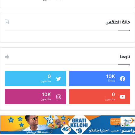
حالة الطقس
تابعنا
0
10K
Fans
متابعون
10K
0
متابعون
متابعون