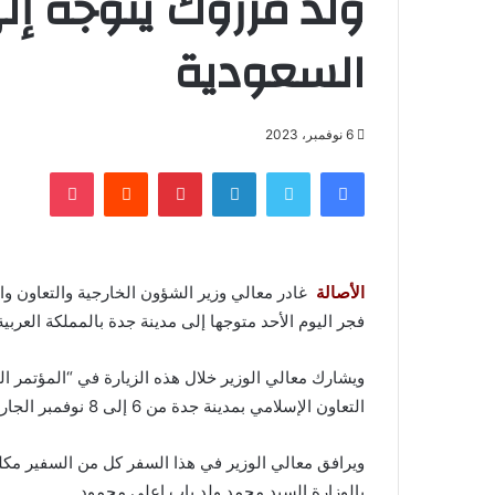
ولد مرزوك يتوجه إلى
السعودية
6 نوفمبر، 2023
فيسبوك
تويتر
لينكدإن
بينتيريست
‏Reddit
بوكيت
الأصالة
غادر معالي وزير الشؤون الخارجية والتعاون و
فجر اليوم الأحد متوجها إلى مدينة جدة بالمملكة العربية
ويشارك معالي الوزير خلال هذه الزيارة في “المؤتمر ا
التعاون الإسلامي بمدينة جدة من 6 إلى 8 نوفمبر الجاري.
ويرافق معالي الوزير في هذا السفر كل من السفير مك
بالوزارة السيد محمد ولد باب اعلي محمود.