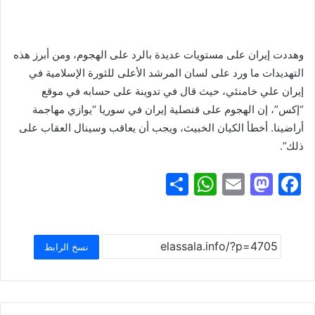
وهددت إيران على مستويات عديدة بالرد على الهجوم، ومن أبرز هذه
التهديدات ما ورد على لسان المرشد الأعلى للثورة الإسلامية في
إيران علي خامنئي، حيث قال في تدوينة على حسابه في موقع
“إكس”، إن الهجوم على قنصلية إيران في سوريا “يوازي مهاجمة
أراضينا. أخطأ الكيان الخبيث، ويجب أن يعاقب وسينال العقاب على
ذلك”.
S
W
E
M
F
h
h
m
a
a
ar
at
ai
st
c
e
s
l
o
e
نسخ الرابط
A
d
b
p
o
o