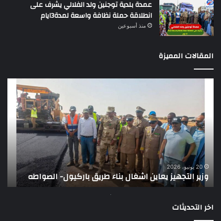
عمدة بلدية توجنين ولد الفلالي يشرف على
انطلاقة حملة نظافة واسعة لمدة3ايام
منذ أسبوعين
المقالات المميزة
وزير
تقر
التجهيز
دو
يعاين
يؤك
اشغال
ضع
بناء
الر
طريق
عن
باركيول-
موا
الصواطه
مور
ت
وي
20 يونيو، 2026
وزير التجهيز يعاين اشغال بناء طريق باركيول- الصواطه
ت
تو
اخر التحديثات